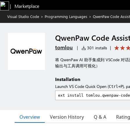
|   Marketplace
Visual Studio Code
>
Programming Languages
>
QwenPaw Code Assist
QwenPaw Code Assist
tomlou
|
301 installs
|
将 QwenPaw AI 助手集成到 VSC
输出与工具调用可视化）
Installation
Launch VS Code Quick Open (
), p
Ctrl+P
Overview
Version History
Q & A
Ratin