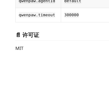
qwenpaw.agentId
default
qwenpaw.timeout
300000
📄 许可证
MIT