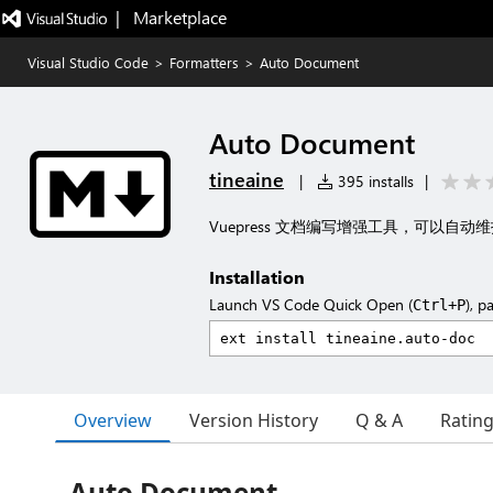
|   Marketplace
Visual Studio Code
>
Formatters
>
Auto Document
Auto Document
tineaine
|
395 installs
|
Vuepress 文档编写增强工具，可以自
Installation
Launch VS Code Quick Open (
), p
Ctrl+P
Overview
Version History
Q & A
Ratin
Auto Document