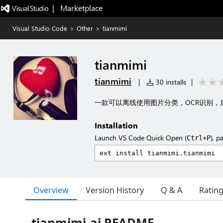
|   Marketplace
Visual Studio Code
>
Other
>
tianmimi
tianmimi
tianmimi
|
30 installs
|
一款可以离线使用图片分类，OCR识别，
Installation
Launch VS Code Quick Open (
), p
Ctrl+P
Overview
Version History
Q & A
Ratin
tianmimi-ai README