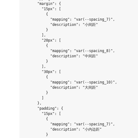
      "margin": {

        "15px": [

          {

            "mapping": "var(--spacing_7)",

            "description": "小间距"

          }

        ],

        "20px": [

          {

            "mapping": "var(--spacing_8)",

            "description": "中间距"

          }

        ],

        "30px": [

          {

            "mapping": "var(--spacing_10)",

            "description": "大间距"

          }

        ]

      },

      "padding": {

        "15px": [

          {

            "mapping": "var(--spacing_7)",

            "description": "小内边距"

          }
