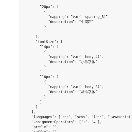
        ],

        "20px": [

          {

            "mapping": "var(--spacing_8)",

            "description": "中间距"

          }

        ]

      },

      "fontSize": {

        "14px": [

          {

            "mapping": "var(--body_4)",

            "description": "小号字体"

          }

        ],

        "16px": [

          {

            "mapping": "var(--body_3)",

            "description": "标准字体"

          }

        ]

      }

    },

    "languages": ["css", "scss", "less", "javascript"
    "assignmentOperators": [":", "="],

    "prefix": "",
