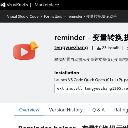
|   Marketplace
Visual Studio Code
>
Formatters
>
reminder - 变量转换,提示助手
reminder - 变量转
tengyuezhang
|
23 installs
|
根据配置自动提示变量并支持值到变量的
Installation
Launch VS Code Quick Open (
), p
Ctrl+P
Overview
Version History
Q & A
Ratin