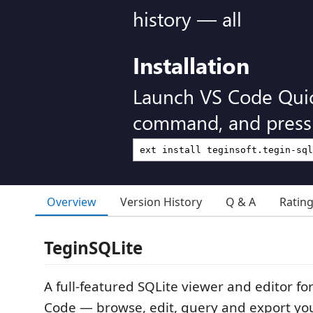
history — all
Installation
Launch VS Code Qui
command, and press 
Overview
Version History
Q & A
Ratin
TeginSQLite
A full-featured SQLite viewer and editor for
Code — browse, edit, query and export yo