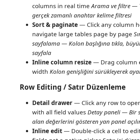
columns in real time
Arama ve filtre —
gerçek zamanlı anahtar kelime filtresi
Sort & paginate
— Click any column he
navigate large tables page by page
Sı
sayfalama — Kolon başlığına tıkla, büyü
sayfala
Inline column resize
— Drag column e
width
Kolon genişliğini sürükleyerek aya
Row Editing / Satır Düzenleme
Detail drawer
— Click any row to open
with all field values
Detay paneli — Bir s
alan değerlerini gösteren yan panel açılı
Inline edit
— Double-click a cell to ed