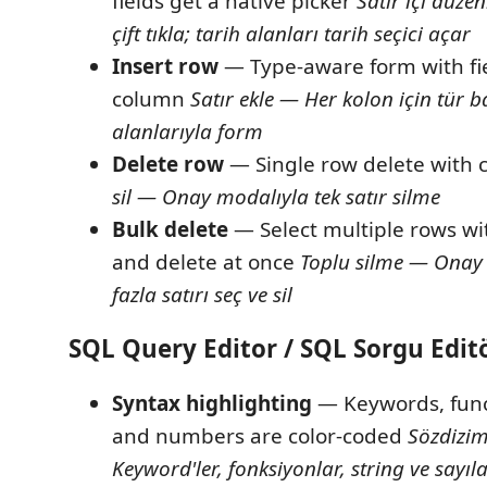
fields get a native picker
Satır içi düz
çift tıkla; tarih alanları tarih seçici açar
Insert row
— Type-aware form with fie
column
Satır ekle — Her kolon için tür b
alanlarıyla form
Delete row
— Single row delete with 
sil — Onay modalıyla tek satır silme
Bulk delete
— Select multiple rows w
and delete at once
Toplu silme — Onay 
fazla satırı seç ve sil
SQL Query Editor / SQL Sorgu Edit
Syntax highlighting
— Keywords, funct
and numbers are color-coded
Sözdizi
Keyword'ler, fonksiyonlar, string ve sayıla