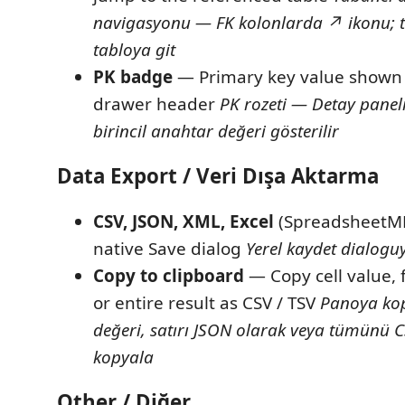
navigasyonu — FK kolonlarda ↗ ikonu; tı
tabloya git
PK badge
— Primary key value shown i
drawer header
PK rozeti — Detay panel
birincil anahtar değeri gösterilir
Data Export / Veri Dışa Aktarma
CSV, JSON, XML, Excel
(SpreadsheetML
native Save dialog
Yerel kaydet dialogu
Copy to clipboard
— Copy cell value, f
or entire result as CSV / TSV
Panoya ko
değeri, satırı JSON olarak veya tümünü 
kopyala
Other / Diğer