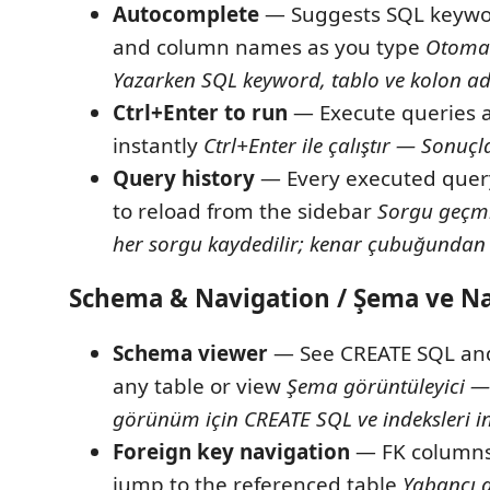
Autocomplete
— Suggests SQL keywo
and column names as you type
Otoma
Yazarken SQL keyword, tablo ve kolon adl
Ctrl+Enter to run
— Execute queries a
instantly
Ctrl+Enter ile çalıştır — Sonuç
Query history
— Every executed query 
to reload from the sidebar
Sorgu geçmiş
her sorgu kaydedilir; kenar çubuğundan 
Schema & Navigation / Şema ve N
Schema viewer
— See CREATE SQL and 
any table or view
Şema görüntüleyici —
görünüm için CREATE SQL ve indeksleri i
Foreign key navigation
— FK columns 
jump to the referenced table
Yabancı 