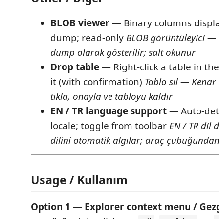
BLOB viewer
— Binary columns displ
dump; read-only
BLOB görüntüleyici — İ
dump olarak gösterilir; salt okunur
Drop table
— Right-click a table in th
it (with confirmation)
Tablo sil — Kena
tıkla, onayla ve tabloyu kaldır
EN / TR language support
— Auto-det
locale; toggle from toolbar
EN / TR dil 
dilini otomatik algılar; araç çubuğundan d
Usage / Kullanım
Option 1 — Explorer context menu / Gez