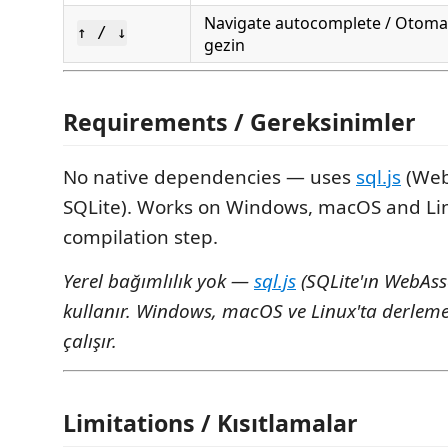
Navigate autocomplete / Otom
↑ / ↓
gezin
Requirements / Gereksinimler
No native dependencies — uses
sql.js
(Web
SQLite). Works on Windows, macOS and Li
compilation step.
Yerel bağımlılık yok —
sql.js
(SQLite'ın WebAss
kullanır. Windows, macOS ve Linux'ta derle
çalışır.
Limitations / Kısıtlamalar