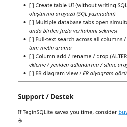
[ ] Create table UI (without writing SQL
oluşturma arayüzü (SQL yazmadan)
[ ] Multiple database tabs open simul
anda birden fazla veritabanı sekmesi
[ ] Full-text search across all columns 
tam metin arama
[ ] Column add / rename / drop (ALTER
ekleme / yeniden adlandırma / silme ar
[ ] ER diagram view /
ER diyagram gör
Support / Destek
If TeginSQLite saves you time, consider
buy
☕