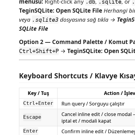
menüsü:
Right-click any
,
, or
.db
.sqlite
.
TeginSQLite: Open SQLite File
Herhangi bi
veya
dosyasına sağ tıkla →
TeginS
.sqlite3
SQLite File
Option 2 — Command Palette / Komut Pal
→
TeginSQLite: Open SQLit
Ctrl+Shift+P
Keyboard Shortcuts / Klavye Kısay
Key / Tuş
Action / İşle
Run query / Sorguyu çalıştır
Ctrl+Enter
Cancel inline edit / close moda
Escape
iptal et / modali kapat
Confirm inline edit / Düzenleme
Enter