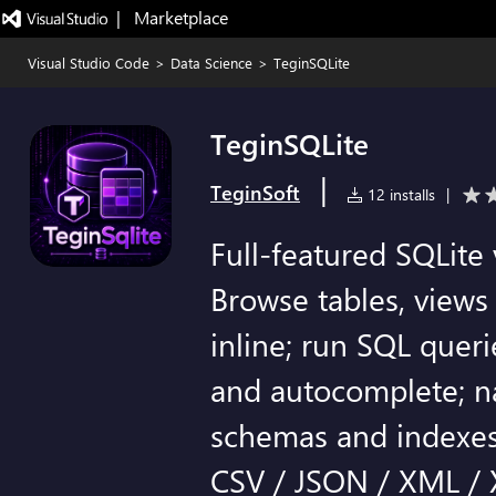
|   Marketplace
Visual Studio Code
>
Data Science
>
TeginSQLite
TeginSQLite
|
TeginSoft
12 installs
|
Full-featured SQLite
Browse tables, views 
inline; run SQL queri
and autocomplete; na
schemas and indexes;
CSV / JSON / XML / 