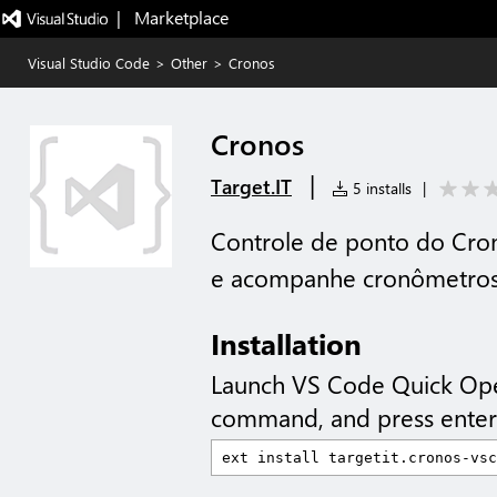
|   Marketplace
Visual Studio Code
>
Other
>
Cronos
Cronos
|
Target.IT
5 installs
|
Controle de ponto do Cron
e acompanhe cronômetros 
Installation
Launch VS Code Quick Op
command, and press enter