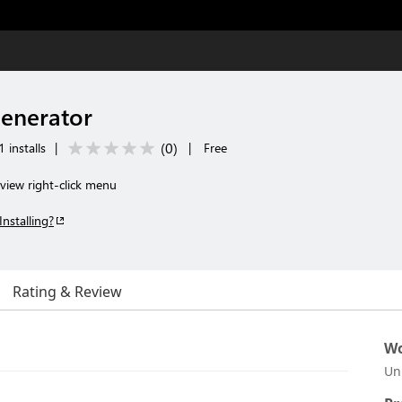
Generator
(
0
)
 installs
|
|
Free
 view right-click menu
Installing?
Rating & Review
Wo
Un