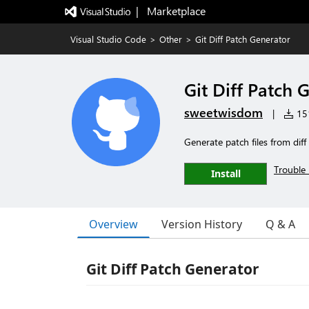
|   Marketplace
Visual Studio Code
>
Other
>
Git Diff Patch Generator
Git Diff Patch 
sweetwisdom
|
151
Generate patch files from diff
Trouble 
Install
Overview
Version History
Q & A
Git Diff Patch Generator