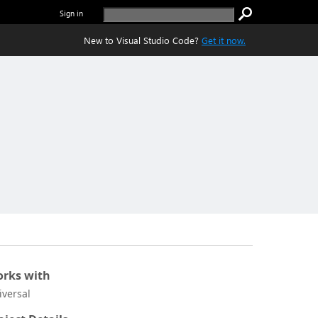
Sign in
New to Visual Studio Code?
Get it now.
rks with
iversal