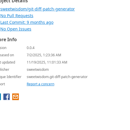
oject Details
sweetwisdom/git-diff-patch-generator
No Pull Requests
Last Commit: 9 months ago
No Open Issues
re Info
sion
0.0.4
eased on
7/2/2025, 1:23:36 AM
t updated
11/19/2025, 11:01:33 AM
lisher
sweetwisdom
que Identifier
sweetwisdom.git-diff-patch-generator
ort
Report a concern