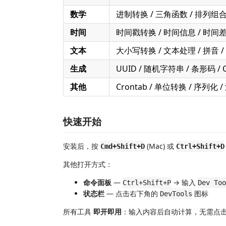
数学
进制转换 / 三角函数 / 排列组合 
时间
时间戳转换 / 时间信息 / 时间差
文本
大小写转换 / 文本处理 / 拼音 / 正
生成
UUID / 随机字符串 / 条形码 / 
其他
Crontab / 单位转换 / 序列化 
快速开始
安装后，按
(Mac) 或
Cmd+Shift+D
Ctrl+Shift+D
其他打开方式：
命令面板
—
→ 输入
Ctrl+Shift+P
Dev T
状态栏
— 点击右下角的
图标
DevTools
所有工具
即开即用
：输入内容后自动计算，无需点