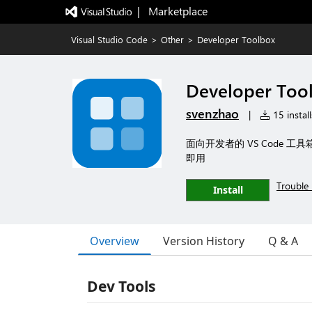
|   Marketplace
Visual Studio Code
>
Other
>
Developer Toolbox
Developer Too
svenzhao
|
15 install
面向开发者的 VS Code 工具箱 
即用
Trouble 
Install
Overview
Version History
Q & A
Dev Tools