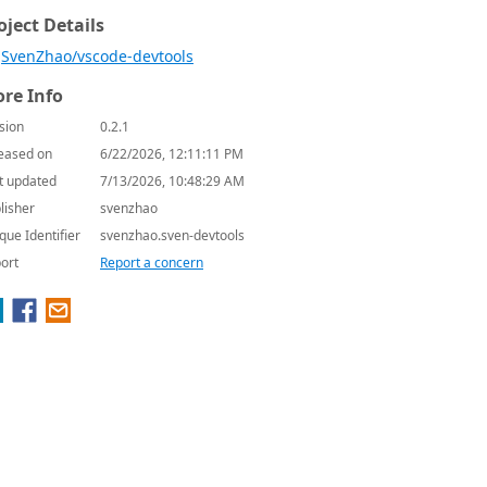
oject Details
SvenZhao/vscode-devtools
re Info
sion
0.2.1
eased on
6/22/2026, 12:11:11 PM
t updated
7/13/2026, 10:48:29 AM
lisher
svenzhao
que Identifier
svenzhao.sven-devtools
ort
Report a concern