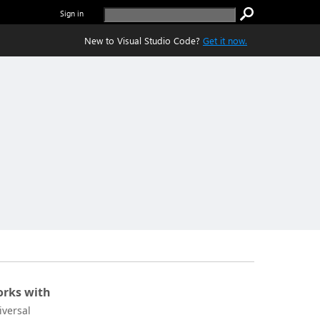
Sign in
New to Visual Studio Code?
Get it now.
rks with
iversal