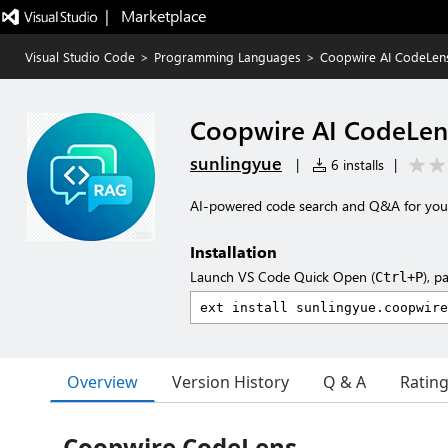
|   Marketplace
Visual Studio Code
>
Programming Languages
>
Coopwire AI CodeLen
Coopwire AI CodeLen
sunlingyue
|
6 installs
|
AI-powered code search and Q&A for you
Installation
Launch VS Code Quick Open (
), p
Ctrl+P
Overview
Version History
Q & A
Ratin
Coopwire CodeLens