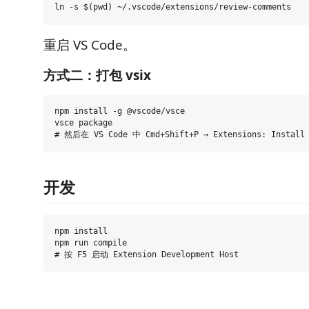
重启 VS Code。
方式二：打包 vsix
npm install -g @vscode/vsce

vsce package

开发
npm install

npm run compile
