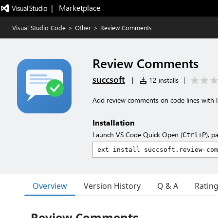
|   Marketplace
Visual Studio Code
>
Other
>
Review Comments
Review Comments
succsoft
|
12 installs
|
Add review comments on code lines with
Installation
Launch VS Code Quick Open (
), p
Ctrl+P
Overview
Version History
Q & A
Ratin
Review Comments