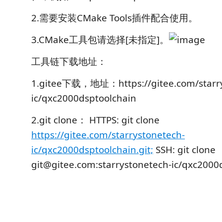
2.需要安装CMake Tools插件配合使用。
3.CMake工具包请选择[未指定]。
工具链下载地址：
1.gitee下载，地址：https://gitee.com/starry
ic/qxc2000dsptoolchain
2.git clone： HTTPS: git clone
https://gitee.com/starrystonetech-
ic/qxc2000dsptoolchain.git;
SSH: git clone
git@gitee.com:starrystonetech-ic/qxc2000d