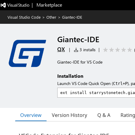
|   Marketplace
Visual Studio Code
>
Other
>
Giantec-IDE
Giantec-IDE
QX
|
3 installs
|
Giantec-IDE for VS Code
Installation
Launch VS Code Quick Open (
), p
Ctrl+P
Overview
Version History
Q & A
Ratin