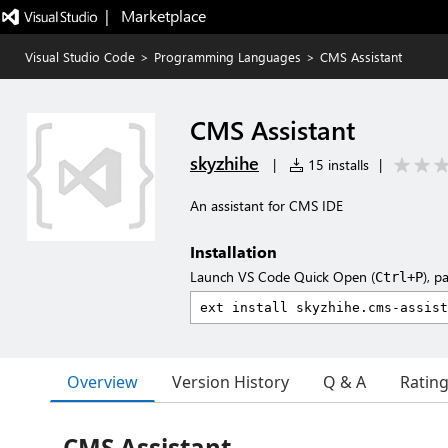
|   Marketplace
Visual Studio Code
>
Programming Languages
>
CMS Assistant
CMS Assistant
skyzhihe
|
15 installs
|
An assistant for CMS IDE
Installation
Launch VS Code Quick Open (
), p
Ctrl+P
Overview
Version History
Q & A
Ratin
CMS Assistant