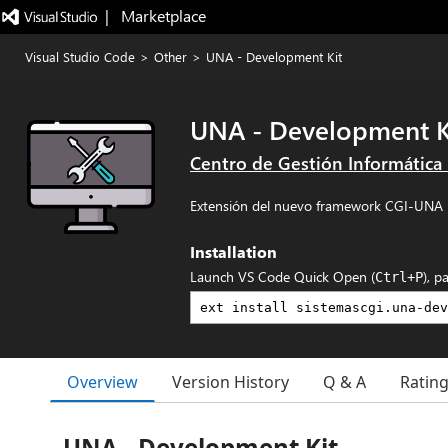
|   Marketplace
Visual Studio Code
>
Other
>
UNA - Development Kit
UNA - Development K
Centro de Gestión Informática
Extensión del nuevo framework CGI-UNA par
Installation
Launch VS Code Quick Open (
), p
Ctrl+P
Overview
Version History
Q & A
Ratin
UNA - Development Kit