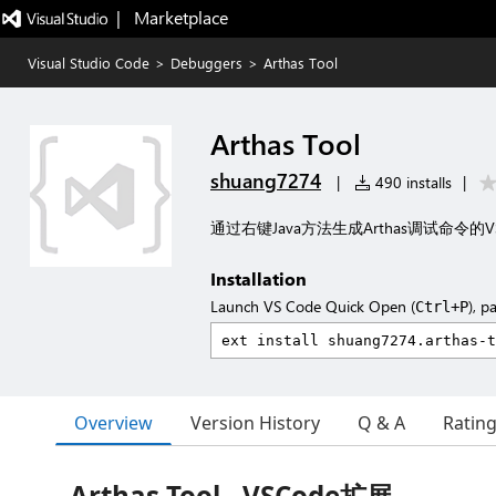
|   Marketplace
Visual Studio Code
>
Debuggers
>
Arthas Tool
Arthas Tool
shuang7274
|
490 installs
|
通过右键Java方法生成Arthas调试命令的V
Installation
Launch VS Code Quick Open (
), p
Ctrl+P
Overview
Version History
Q & A
Ratin
Arthas Tool - VSCode扩展