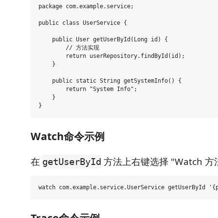
package com.example.service;

public class UserService {

    public User getUserById(Long id) {

        // 方法实现

        return userRepository.findById(id);

    }

    public static String getSystemInfo() {

        return "System Info";

    }

Watch命令示例
在
方法上右键选择 "Watch 
getUserById
Trace命令示例