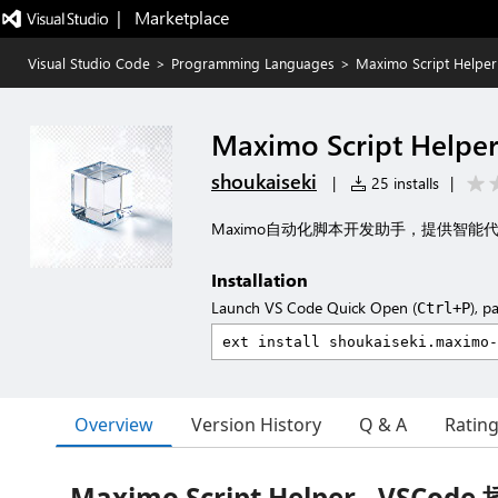
|   Marketplace
Visual Studio Code
>
Programming Languages
>
Maximo Script Helper
Maximo Script Helpe
shoukaiseki
|
25 installs
|
Maximo自动化脚本开发助手，提供智
Installation
Launch VS Code Quick Open (
), p
Ctrl+P
Overview
Version History
Q & A
Ratin
Maximo Script Helper - VSCode