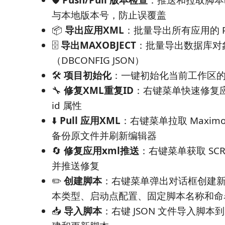
与本地版本号，防止误覆盖
📦
导出应用XML
：批量导出所有应用的 Pres
🗄️
导出MAXOBJECT
：批量导出数据库对
（DBCONFIG JSON）
🛠️
项目初始化
：一键初始化当前工作区的 Ty
🔧
修复XML重复ID
：右键菜单快速修复应
id 属性
⬇️
Pull 应用XML
：右键菜单拉取 Maximo
备份原文件并刷新编辑器
🔄
修复应用xml推送
：右键菜单获取 SCR
并推送修复
✏️
创建脚本
：右键菜单弹出对话框创建
本类型、启动点配置、固定脚本名称和命
📥
导入脚本
：右键 JSON 文件导入脚本到