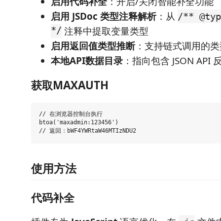
启用代码补全
：开启/关闭智能补全功能
启用 JSDoc 类型注释解析
：从
/** @typ
*/
注释中提取变量类型
启用返回值类型推断
：支持链式调用的类
本地API数据目录
：指向包含 JSON AP
获取MAXAUTH
// 在浏览器控制台执行

btoa('maxadmin:123456')

使用方法
代码补全