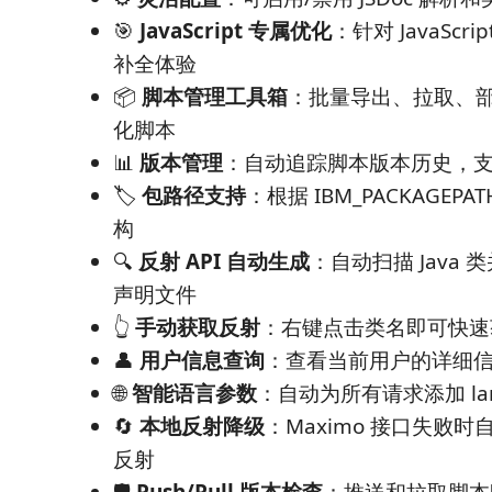
🎯
JavaScript 专属优化
：针对 JavaScr
补全体验
📦
脚本管理工具箱
：批量导出、拉取、部署
化脚本
📊
版本管理
：自动追踪脚本版本历史，
🏷️
包路径支持
：根据 IBM_PACKAGEP
构
🔍
反射 API 自动生成
：自动扫描 Java 类并
声明文件
👆
手动获取反射
：右键点击类名即可快速
👤
用户信息查询
：查看当前用户的详细
🌐
智能语言参数
：自动为所有请求添加 lan
🔄
本地反射降级
：Maximo 接口失败时
反射
🛡️
Push/Pull 版本检查
：推送和拉取脚本