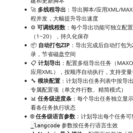
建和更新脚本
🚀
多线程导出
：导出脚本/应用XML/MAX
程并发，大幅提升导出速度
⚙️
可调线程数
：每个导出功能可独立配置
（1~20），持久化保存
📦
自动打包ZIP
：导出完成后自动打包为Z
录，节省磁盘空间
📋
计划导出
：配置多组导出任务（MAXOBJ
应用XML），按顺序自动执行，支持变量
🔧
模块配置
：计划导出任务列表中按导
专属配置项（单文件行数、精简模式）
📊
任务级进度条
：每个导出任务独立显
看各任务执行状态
🌐
任务级语言参数
：计划导出每个任务可
参数按任务行语言生效
_langcode