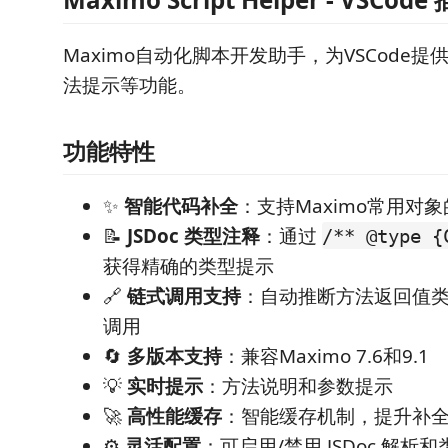
Maximo自动化脚本开发助手，为VSCode
法提示等功能。
功能特性
✨
智能代码补全
：支持Maximo常用对象
📝
JSDoc 类型注释
：通过
/** @type {
获得精确的类型提示
🔗
链式调用支持
：自动推断方法返回值
调用
🔄
多版本支持
：兼容Maximo 7.6和9.1
💡
实时提示
：方法说明和参数提示
🚀
高性能缓存
：智能缓存机制，提升补
⚙️
灵活配置
：可启用/禁用 JSDoc 解析