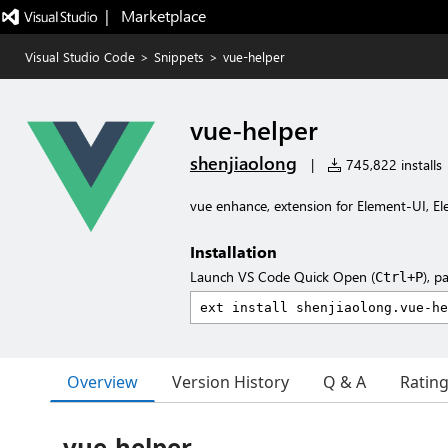
|   Marketplace
Visual Studio Code
>
Snippets
>
vue-helper
vue-helper
shenjiaolong
|
745,822 installs
vue enhance, extension for Element-UI, El
Installation
Launch VS Code Quick Open (
), p
Ctrl+P
Overview
Version History
Q & A
Ratin
vue-helper