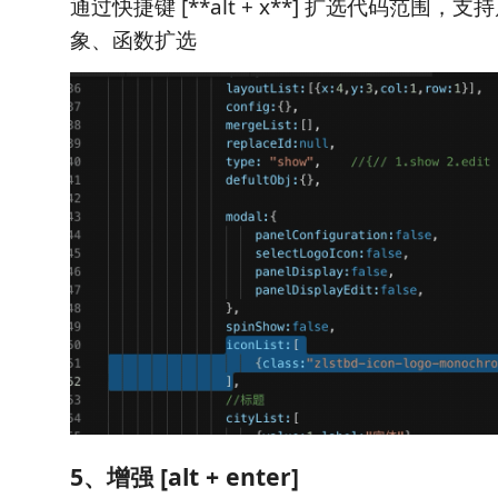
通过快捷键 [**alt + x**] 扩选代码范围
象、函数扩选
5、增强 [alt + enter]