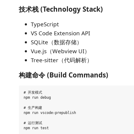
技术栈 (Technology Stack)
TypeScript
VS Code Extension API
SQLite（数据存储）
Vue.js（Webview UI）
Tree-sitter（代码解析）
构建命令 (Build Commands)
# 开发模式

npm run debug

# 生产构建

npm run vscode:prepublish

# 运行测试
