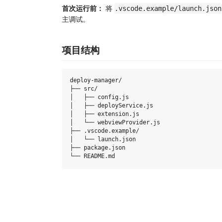
首次运行前：
将
.vscode.example/launch.json
主调试。
项目结构
deploy-manager/

├── src/

│   ├── config.js

│   ├── deployService.js

│   ├── extension.js

│   └── webviewProvider.js

├── .vscode.example/

│   └── launch.json

├── package.json
