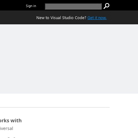
Sign in
New to Visual Studio Code?
Get it now.
rks with
iversal