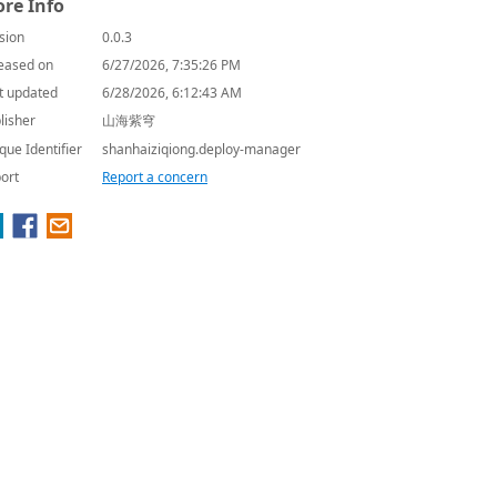
re Info
sion
0.0.3
eased on
6/27/2026, 7:35:26 PM
t updated
6/28/2026, 6:12:43 AM
lisher
山海紫穹
que Identifier
shanhaiziqiong.deploy-manager
ort
Report a concern