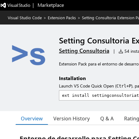
|   Marketplace
Visual Studio Code
>
Extension Packs
>
Setting Consultoria Extension P
Setting Consultoria E
Setting Consultoria
|
54 insta
Extension Pack para el entorno de desarrol
Installation
Launch VS Code Quick Open (
), p
Ctrl+P
Overview
Version History
Q & A
Ratin
Entorno de desarrollo para Setting C