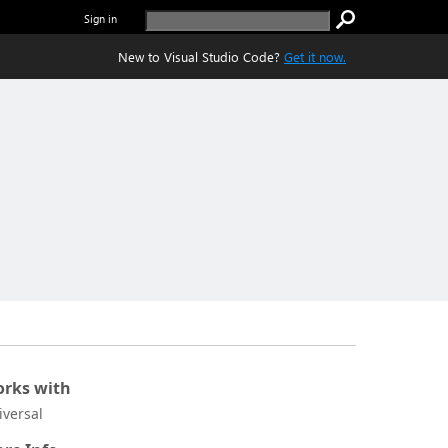
Sign in
New to Visual Studio Code?
Get it now.
rks with
iversal