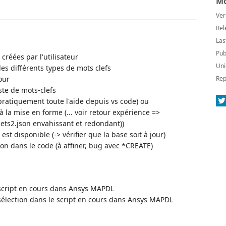
Mo
Ver
Rel
Las
Pub
créées par l'utilisateur
Uni
les différents types de mots clefs
jour
Rep
ste de mots-clefs
 pratiquement toute l'aide depuis vs code) ou
à la mise en forme (... voir retour expérience =>
pets2.json envahissant et redondant))
 est disponible (-> vérifier que la base soit à jour)
tion dans le code (à affiner, bug avec *CREATE)
 script en cours dans Ansys MAPDL
 sélection dans le script en cours dans Ansys MAPDL