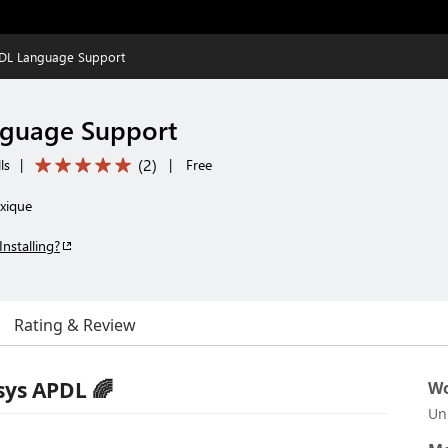
PDL Language Support
nguage Support
(
2
)
ls
|
|
Free
axique
Installing?
Rating & Review
sys APDL 🌈
Wo
Un