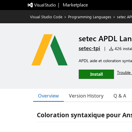
|   Marketplace
Visual Studio Code
>
Programming Languages
>
setec A
setec APDL La
setec-tpi
|
426 instal
APDL aide et coloration synt
Trouble 
Install
Overview
Version History
Q & A
Coloration syntaxique pour An