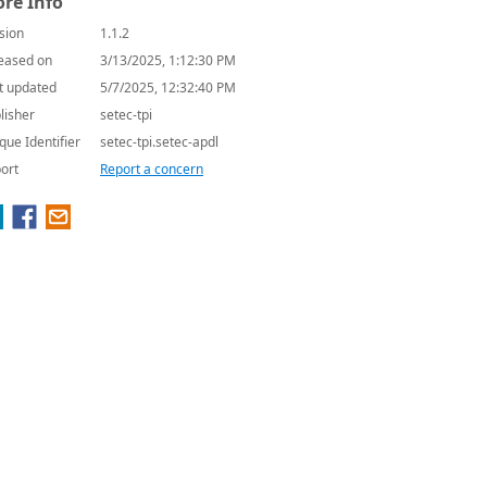
re Info
sion
1.1.2
eased on
3/13/2025, 1:12:30 PM
t updated
5/7/2025, 12:32:40 PM
lisher
setec-tpi
que Identifier
setec-tpi.setec-apdl
ort
Report a concern