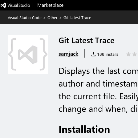
|   Marketplace
Visual Studio Code
>
Other
>
Git Latest Trace
Git Latest Trace
|
samjack
188 installs
|
Displays the last co
author and timestamp
the current file. Eas
change and when, dir
Installation