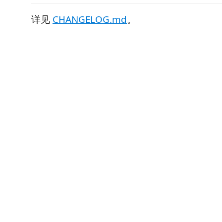
详见
CHANGELOG.md
。