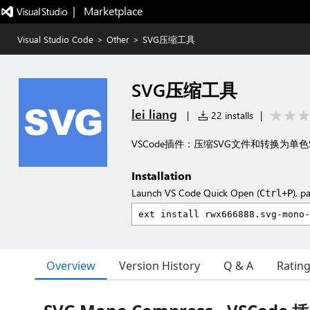
|   Marketplace
Visual Studio Code
>
Other
>
SVG压缩工具
SVG压缩工具
lei liang
|
22 installs
|
VSCode插件：压缩SVG文件和转换为单色
Installation
Launch VS Code Quick Open (
), p
Ctrl+P
Overview
Version History
Q & A
Ratin