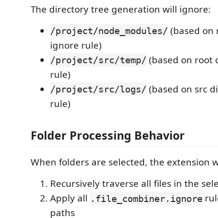
The directory tree generation will ignore:
(based on r
/project/node_modules/
ignore rule)
(based on root 
/project/src/temp/
rule)
(based on src di
/project/src/logs/
rule)
Folder Processing Behavior
When folders are selected, the extension wi
Recursively traverse all files in the sel
Apply all
rul
.file_combiner.ignore
paths