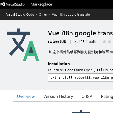
|   Marketplace
Visual Studio Code
>
Other
>
Vue i18n google translate
Vue i18n google trans
robert88
|
125 installs
|
🔖 这个插件能够帮到你方便浏览和编写 Vue 
Installation
Launch VS Code Quick Open (
), p
Ctrl+P
Overview
Version History
Q & A
Ratin