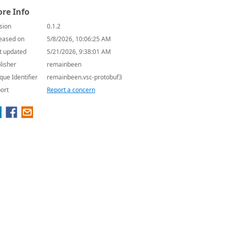
re Info
sion
0.1.2
eased on
5/8/2026, 10:06:25 AM
t updated
5/21/2026, 9:38:01 AM
lisher
remainbeen
que Identifier
remainbeen.vsc-protobuf3
ort
Report a concern