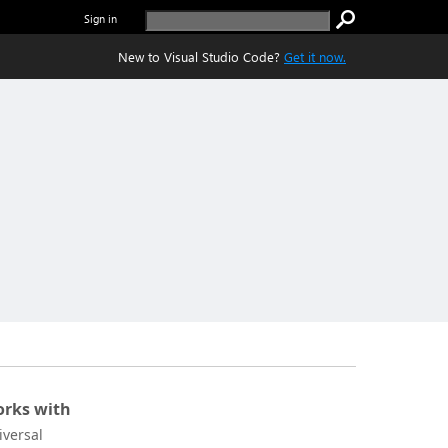
Sign in
New to Visual Studio Code?
Get it now.
rks with
iversal