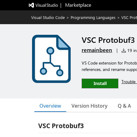
|   Marketplace
Visual Studio Code
>
Programming Languages
>
VSC Pro
VSC Protobuf3
remainbeen
|
19 ins
VS Code extension for Protobuf
references, and rename suppo
Trouble 
Install
Overview
Version History
Q & A
VSC Protobuf3