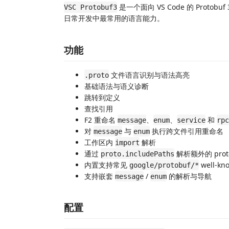
是一个面向 VS Code 的 Protobu
VSC Protobuf3
日常开发中最常用的语言能力。
功能
文件语言识别与语法高亮
.proto
基础语法与语义诊断
跳转到定义
查找引用
F2 重命名
、
、
和
message
enum
service
rpc
对
与
执行跨文件引用重命名
message
enum
工作区内
解析
import
通过
解析额外的 prot
proto.includePaths
内置支持常见
well-kn
google/protobuf/*
支持嵌套
/
的解析与导航
message
enum
配置