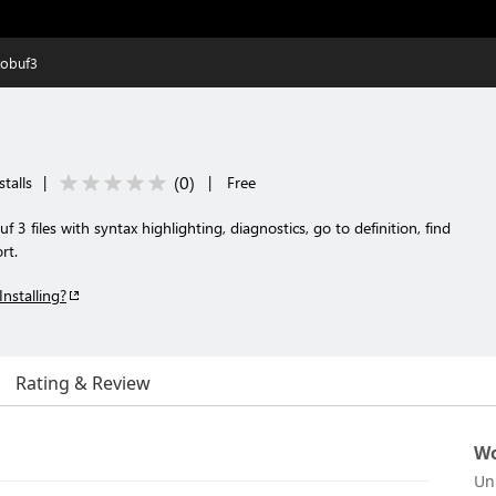
tobuf3
(
0
)
talls
|
|
Free
 3 files with syntax highlighting, diagnostics, go to definition, find
rt.
Installing?
Rating & Review
Wo
Un