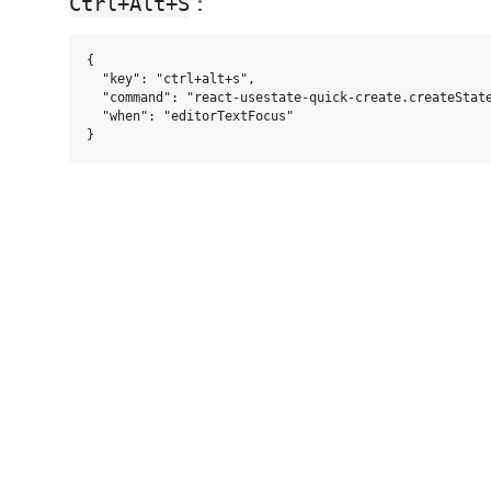
：
Ctrl+Alt+S
{

  "key": "ctrl+alt+s",

  "command": "react-usestate-quick-create.createState
  "when": "editorTextFocus"
