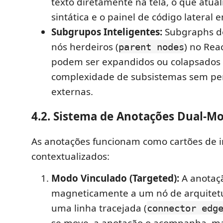
texto diretamente na tela, o que atual
sintática e o painel de código lateral 
Subgrupos Inteligentes:
Subgraphs d
nós herdeiros (
) no Rea
parent nodes
podem ser expandidos ou colapsados 
complexidade de subsistemas sem pe
externas.
4.2. Sistema de Anotações Dual-M
As anotações funcionam como cartões de 
contextualizados:
Modo Vinculado (Targeted):
A anotaçã
magneticamente a um nó de arquitetu
uma linha tracejada (
connector edg
se move, a anotação o acompanha, m