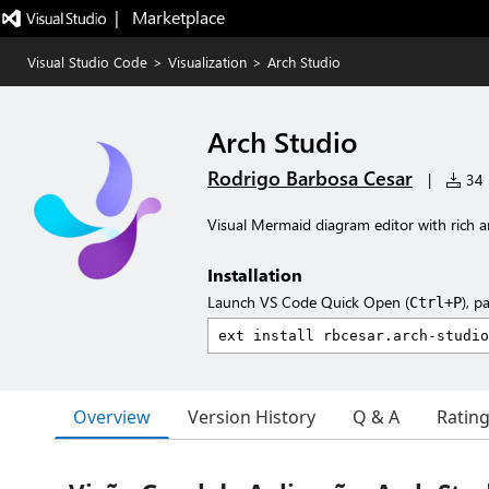
|   Marketplace
Visual Studio Code
>
Visualization
>
Arch Studio
Arch Studio
Rodrigo Barbosa Cesar
|
34 i
Visual Mermaid diagram editor with rich 
Installation
Launch VS Code Quick Open (
), p
Ctrl+P
Overview
Version History
Q & A
Ratin