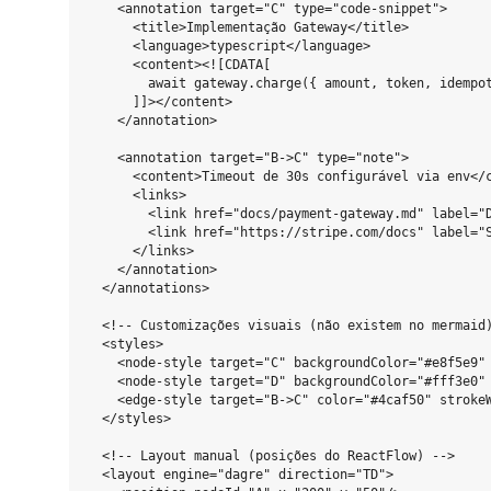
    <annotation target="C" type="code-snippet">

      <title>Implementação Gateway</title>

      <language>typescript</language>

      <content><![CDATA[

        await gateway.charge({ amount, token, idempot
      ]]></content>

    </annotation>

    <annotation target="B->C" type="note">

      <content>Timeout de 30s configurável via env</c
      <links>

        <link href="docs/payment-gateway.md" label="D
        <link href="https://stripe.com/docs" label="S
      </links>

    </annotation>

  </annotations>

  <!-- Customizações visuais (não existem no mermaid)
  <styles>

    <node-style target="C" backgroundColor="#e8f5e9" 
    <node-style target="D" backgroundColor="#fff3e0" 
    <edge-style target="B->C" color="#4caf50" strokeW
  </styles>

  <!-- Layout manual (posições do ReactFlow) -->

  <layout engine="dagre" direction="TD">
