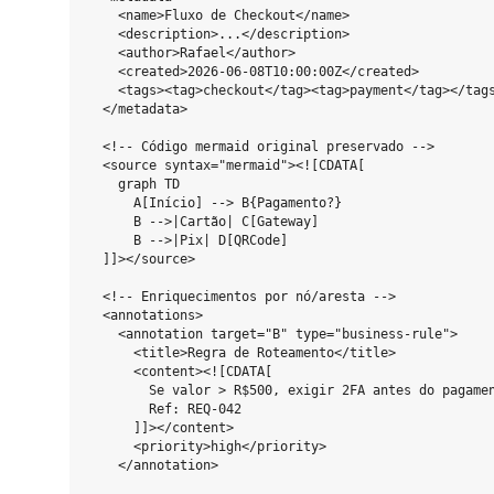
    <name>Fluxo de Checkout</name>

    <description>...</description>

    <author>Rafael</author>

    <created>2026-06-08T10:00:00Z</created>

    <tags><tag>checkout</tag><tag>payment</tag></tags
  </metadata>

  <!-- Código mermaid original preservado -->

  <source syntax="mermaid"><![CDATA[

    graph TD

      A[Início] --> B{Pagamento?}

      B -->|Cartão| C[Gateway]

      B -->|Pix| D[QRCode]

  ]]></source>

  <!-- Enriquecimentos por nó/aresta -->

  <annotations>

    <annotation target="B" type="business-rule">

      <title>Regra de Roteamento</title>

      <content><![CDATA[

        Se valor > R$500, exigir 2FA antes do pagamen
        Ref: REQ-042

      ]]></content>

      <priority>high</priority>

    </annotation>
