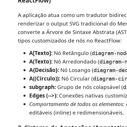
ReactFlow)
A aplicação atua como um tradutor bidirec
renderizar o output SVG tradicional do Me
converte a Árvore de Sintaxe Abstrata (A
tipos customizados de nós no ReactFlow:
A[Texto]:
Nó Retângulo (
diagram-nod
A(Texto):
Nó Arredondado (
diagram-
A{Decisão}:
Nó Losango (
diagram-de
A((Círculo)):
Nó Circular (
diagram-ci
subgraph:
Grupo de nós colapsável (
d
Edges (-->):
Conexões nativas customiz
Comportamento de todos os elementos:
editáveis (inline) e redimensionáveis.