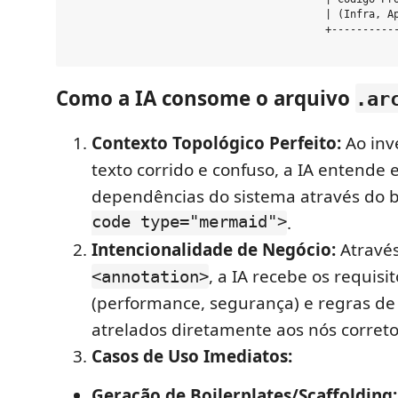
                                         | (Infra, Ap
                                         +-----------
Como a IA consome o arquivo
.ar
Contexto Topológico Perfeito:
Ao inv
texto corrido e confuso, a IA entende
dependências do sistema através do 
code type="mermaid">
.
Intencionalidade de Negócio:
Através
, a IA recebe os requisi
<annotation>
(performance, segurança) e regras de
atrelados diretamente aos nós correto
Casos de Uso Imediatos:
Geração de Boilerplates/Scaffolding: