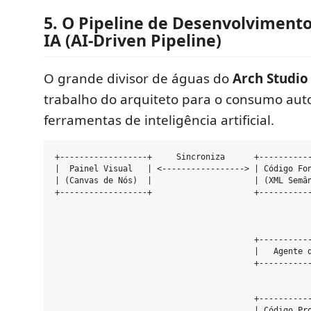
5. O Pipeline de Desenvolviment
IA (AI-Driven Pipeline)
O grande divisor de águas do
Arch Studio
trabalho do arquiteto para o consumo au
ferramentas de inteligência artificial.
+------------------+     Sincroniza      +-----------
|  Painel Visual   | <-----------------> | Código Fon
| (Canvas de Nós)  |                     | (XML Semân
+------------------+                     +-----------
                                                     
                                                     
                                                     
                                         +-----------
                                         |   Agente d
                                         +-----------
                                                     
                                                     
                                         +-----------
                                         | Código Pro