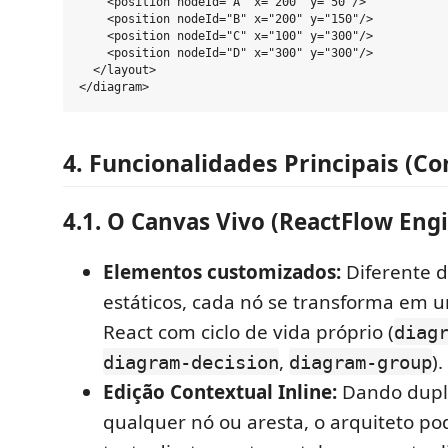
    <position nodeId="A" x="200" y="50"/>

    <position nodeId="B" x="200" y="150"/>

    <position nodeId="C" x="100" y="300"/>

    <position nodeId="D" x="300" y="300"/>

  </layout>

4. Funcionalidades Principais (Co
4.1. O Canvas Vivo (ReactFlow Eng
Elementos customizados:
Diferente d
estáticos, cada nó se transforma em
React com ciclo de vida próprio (
diag
,
).
diagram-decision
diagram-group
Edição Contextual Inline:
Dando dupl
qualquer nó ou aresta, o arquiteto po