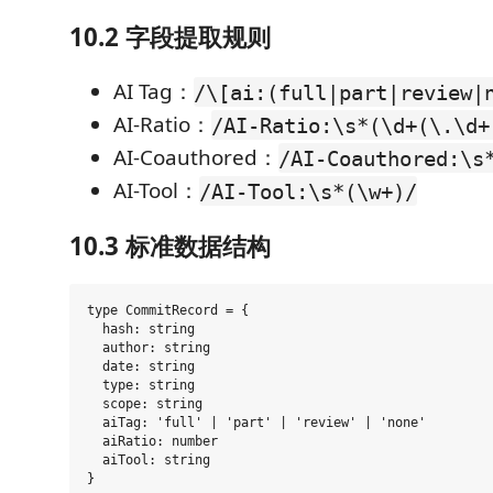
10.2 字段提取规则
AI Tag：
/\[ai:(full|part|review|
AI-Ratio：
/AI-Ratio:\s*(\d+(\.\d+
AI-Coauthored：
/AI-Coauthored:\s
AI-Tool：
/AI-Tool:\s*(\w+)/
10.3 标准数据结构
type CommitRecord = {

  hash: string

  author: string

  date: string

  type: string

  scope: string

  aiTag: 'full' | 'part' | 'review' | 'none'

  aiRatio: number

  aiTool: string
