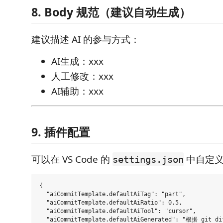
8. Body 规范（建议自动生成）
建议描述 AI 的参与方式：
AI生成：xxx
人工修改：xxx
AI辅助：xxx
9. 插件配置
可以在 VS Code 的
中自定义
settings.json
{

  "aiCommitTemplate.defaultAiTag": "part",

  "aiCommitTemplate.defaultAiRatio": 0.5,

  "aiCommitTemplate.defaultAiTool": "cursor",

  "aiCommitTemplate.defaultAiGenerated": "根据 git 