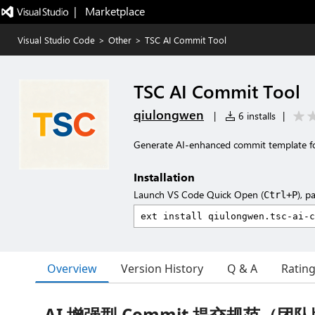
|   Marketplace
Visual Studio Code
>
Other
>
TSC AI Commit Tool
TSC AI Commit Tool
qiulongwen
|
6 installs
|
Generate AI-enhanced commit template f
Installation
Launch VS Code Quick Open (
), p
Ctrl+P
Overview
Version History
Q & A
Ratin
AI 增强型 Commit 提交规范（团