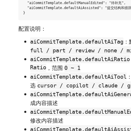
  "aiCommitTemplate.defaultManualEdited": "待补充",

  "aiCommitTemplate.defaultAiAssisted": "提交结构和措
配置说明：
：
aiCommitTemplate.defaultAiTag
full / part / review / none / m
aiCommitTemplate.defaultAiRatio
Ratio
，范围
0 ~ 1
：
aiCommitTemplate.defaultAiTool
选
cursor / copilot / claude / g
aiCommitTemplate.defaultAiGener
成内容描述
aiCommitTemplate.defaultManualE
修改内容描述
aiCommitTemplate.defaultAiAssis