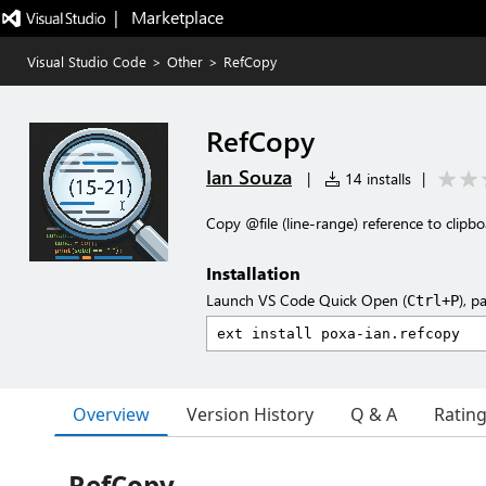
|   Marketplace
Visual Studio Code
>
Other
>
RefCopy
RefCopy
Ian Souza
|
14 installs
|
Copy @file (line-range) reference to clipb
Installation
Launch VS Code Quick Open (
), p
Ctrl+P
Overview
Version History
Q & A
Ratin
RefCopy