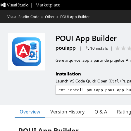
|   Marketplace
Visual Studio Code
>
Other
>
POUI App Builder
POUI App Builder
pouiapp
|
10 installs
|
Gere arquivos .app a partir de projetos A
Installation
Launch VS Code Quick Open (
), p
Ctrl+P
Overview
Version History
Q & A
Ratin
POUI App Builder