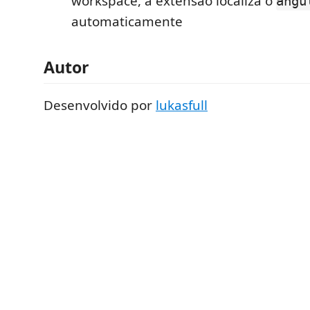
workspace, a extensão localiza o
angu
automaticamente
Autor
Desenvolvido por
lukasfull