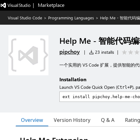
|   Marketplace
Visual Studio Code
>
Programming Languages
>
Help Me - 智能代
Help Me - 智能代
pipchoy
|
23 installs
|
一个实用的 VS Code 扩展，提供智
Installation
Launch VS Code Quick Open (
), p
Ctrl+P
Overview
Version History
Q & A
Ratin