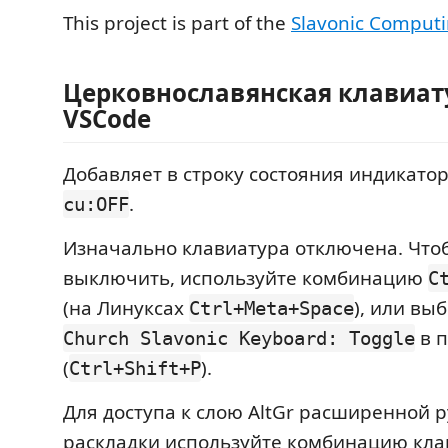
This project is part of the
Slavonic Computin
Церковнославянская клавиат
VSCode
Добавляет в строку состояния индикат
.
cu:OFF
Изначально клавиатура отключена. Что
выключить, используйте комбинацию
C
(на Линуксах
), или вы
Ctrl+Meta+Space
в п
Church Slavonic Keyboard: Toggle
(
).
Ctrl+Shift+P
Для доступа к слою AltGr расширенной р
раскладки используйте комбинацию кл