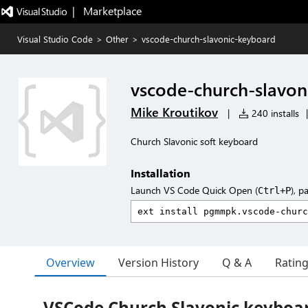
|   Marketplace
Visual Studio Code
>
Other
>
vscode-church-slavonic-keyboard
vscode-church-slavon
Mike Kroutikov
|
240 installs
|
Church Slavonic soft keyboard
Installation
Launch VS Code Quick Open (
), p
Ctrl+P
Overview
Version History
Q & A
Ratin
VSCode Church Slavonic keyboa