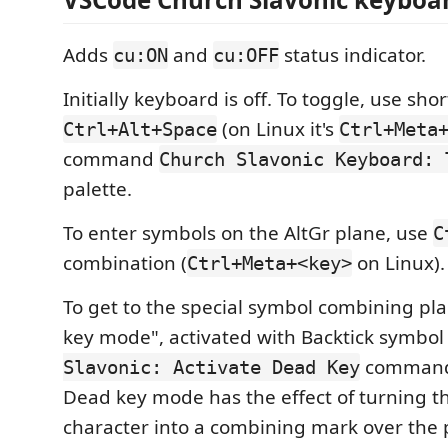
Adds
and
status indicator.
cu:ON
cu:OFF
Initially keyboard is off. To toggle, use sho
(on Linux it's
Ctrl+Alt+Space
Ctrl+Meta
command
Church Slavonic Keyboard: 
palette.
To enter symbols on the AltGr plane, use
C
combination (
on Linux).
Ctrl+Meta+<key>
To get to the special symbol combining pl
key mode", activated with Backtick symbol
command i
Slavonic: Activate Dead Key
Dead key mode has the effect of turning t
character into a combining mark over the 