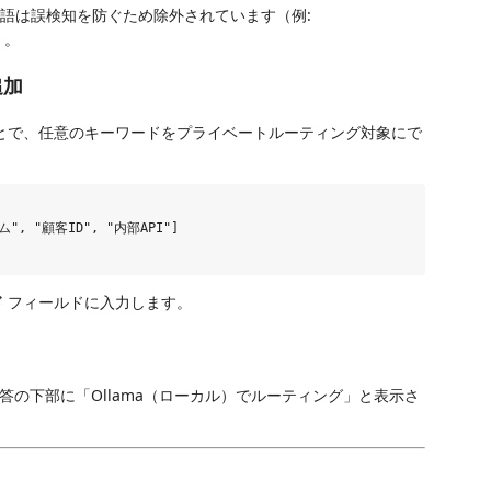
語は誤検知を防ぐため除外されています（例:
）。
追加
とで、任意のキーワードをプライベートルーティング対象にで
テム", "顧客ID", "内部API"]

ド
フィールドに入力します。
の下部に「Ollama（ローカル）でルーティング」と表示さ