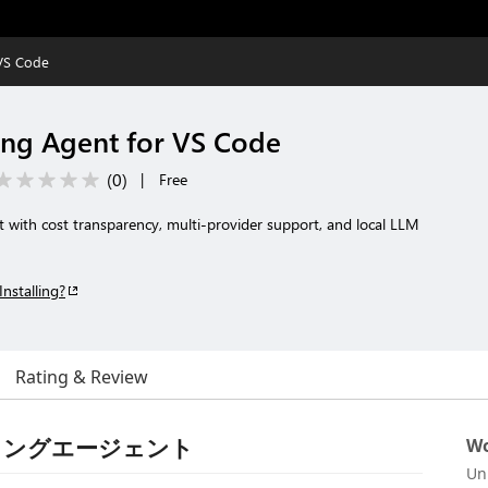
 VS Code
ing Agent for VS Code
(
0
)
|
Free
t with cost transparency, multi-provider support, and local LLM
Installing?
Rating & Review
 コーディングエージェント
Wo
Un