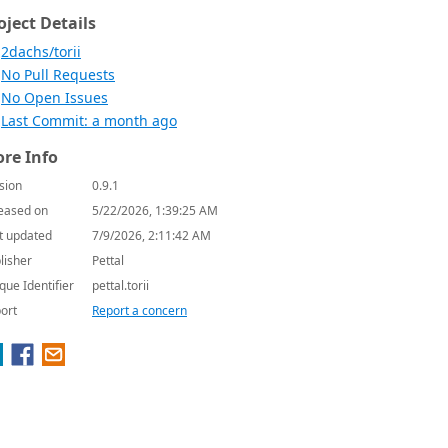
oject Details
2dachs/torii
No Pull Requests
No Open Issues
Last Commit: a month ago
re Info
sion
0.9.1
eased on
5/22/2026, 1:39:25 AM
t updated
7/9/2026, 2:11:42 AM
lisher
Pettal
que Identifier
pettal.torii
ort
Report a concern