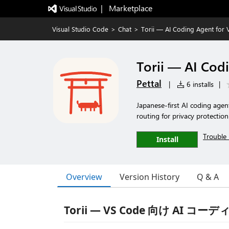
|   Marketplace
Visual Studio Code
>
Chat
>
Torii — AI Coding Agent for
Torii — AI Cod
Pettal
|
6 installs
|
Japanese-first AI coding agen
routing for privacy protection
Trouble 
Install
Overview
Version History
Q & A
Torii — VS Code 向け AI