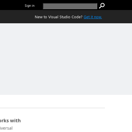
Sign in
New to Visual Studio Code?
Get it now.
rks with
iversal