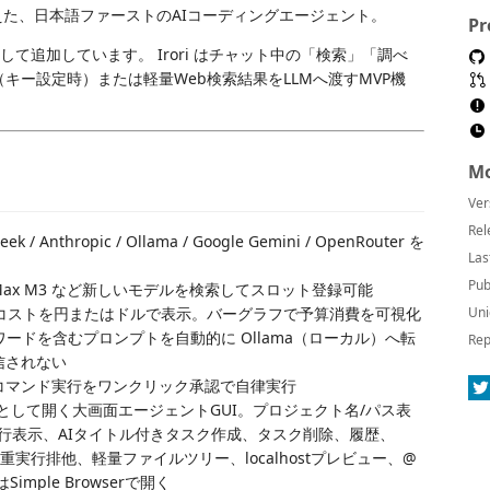
えた、日本語ファーストのAIコーディングエージェント。
Pr
して追加しています。 Irori はチャット中の「検索」「調べ
API（キー設定時）または軽量Web検索結果をLLMへ渡すMVP機
Mo
Ver
Rel
ek / Anthropic / Ollama / Google Gemini / OpenRouter を
Las
Pub
MiniMax M3 など新しいモデルを検索してスロット登録可能
コストを円またはドルで表示。バーグラフで予算消費を可視化
Uni
ワードを含むプロンプトを自動的に Ollama（ローカル）へ転
Rep
信されない
コマンド実行をワンクリック承認で自律実行
として開く大画面エージェントGUI。プロジェクト名/パス表
行表示、AIタイトル付きタスク作成、タスク削除、履歴、
重実行排他、軽量ファイルツリー、localhostプレビュー、@
ple Browserで開く