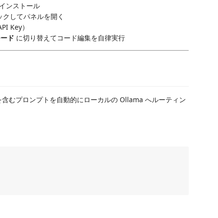
インストール
リックしてパネルを開く
PI Key）
モード
に切り替えてコード編集を自律実行
を含むプロンプトを自動的にローカルの Ollama へルーティン