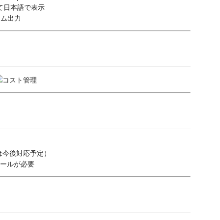
て日本語で表示
イム出力
x は今後対応予定）
ールが必要