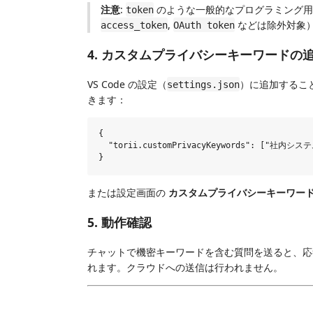
注意
:
のような一般的なプログラミング用
token
,
などは除外対象
access_token
OAuth token
4. カスタムプライバシーキーワードの
VS Code の設定（
）に追加するこ
settings.json
きます：
{

  "torii.customPrivacyKeywords": ["社内シス
または設定画面の
カスタムプライバシーキーワー
5. 動作確認
チャットで機密キーワードを含む質問を送ると、応答
れます。クラウドへの送信は行われません。