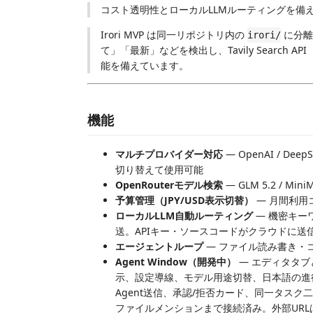
コスト透明性とローカルLLMルーティングを備
Irori MVP は同一リポジトリ内の
に分離
irori/
て」「最新」などを検出し、Tavily Search 
能を備えています。
機能
マルチプロバイダー対応
— OpenAI / DeepSe
切り替えて使用可能
OpenRouterモデル検索
— GLM 5.2 / 
予算管理（JPY/USD表示切替）
— 月間利用
ローカルLLM自動ルーティング
— 機密キー
送。APIキー・ソースコードがクラウドに送
エージェントループ
— ファイル読み書き・
Agent Window（開発中）
— エディタタブ
示、設定導線、モデル用途切替、日本語の進
Agent送信、承認/拒否カード、同一タスク二
ファイルメンションまで接続済み。外部URLはSim