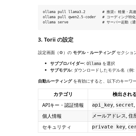
ollama pull llama3.2        # 推奨: 軽量・高速
ollama pull qwen2.5-coder   # コーディング特
3. Torii の設定
設定画面（⚙️）の
モデル・ルーティング
セクショ
サブプロバイダー
:
を選択
Ollama
サブモデル
: ダウンロードしたモデル名（例:
自動ルーティング
を有効にすると、以下のキーワード
カテゴリ
検出され
APIキー・認証情報
,
api_key
secret
個人情報
,
メールアドレス
住
セキュリティ
,
private key
ce