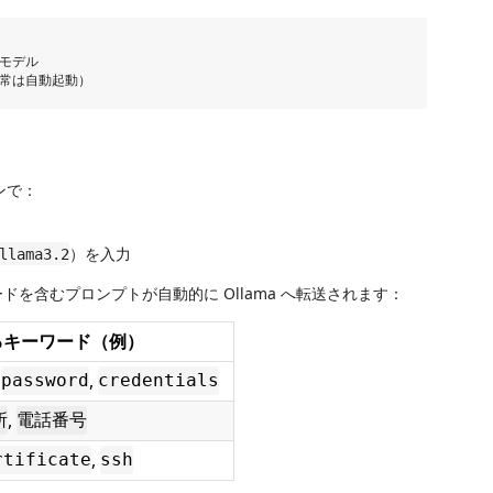


化モデル

ンで：
）を入力
llama3.2
を含むプロンプトが自動的に Ollama へ転送されます：
るキーワード（例）
,
,
password
credentials
,
所
電話番号
,
rtificate
ssh