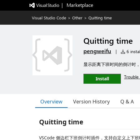
|   Marketplace
Visual Studio Code
>
Other
>
Quitting time
Quitting time
pengweifu
|
6 instal
显示距离下班时间的倒计时
Trouble 
Install
Overview
Version History
Q & A
Quitting time
VSCode 侧边栏下班倒计时插件，支持自定义上