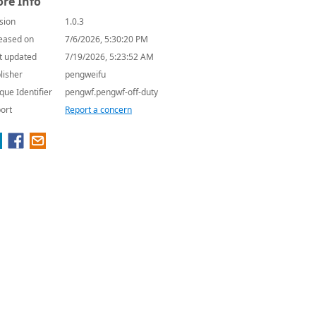
re Info
sion
1.0.3
eased on
7/6/2026, 5:30:20 PM
t updated
7/19/2026, 5:23:52 AM
lisher
pengweifu
que Identifier
pengwf.pengwf-off-duty
ort
Report a concern