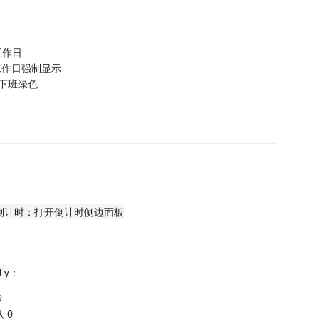
工作日
工作日强制显示
下班绿色
倒计时：打开倒计时侧边面板
：
ty
9
认 0