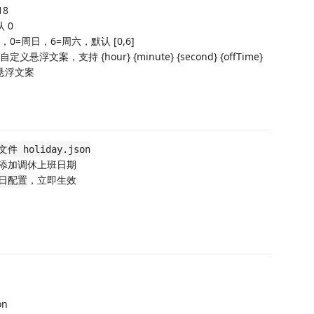
18
认 0
休息日，0=周日，6=周六，默认 [0,6]
中自定义悬浮文案，支持 {hour} {minute} {second} {offTime}
定义悬浮文案
holiday.json
添加调休上班日期
，立即生效
日配置
on