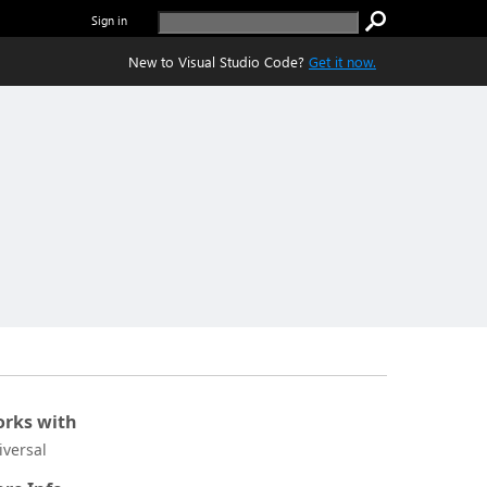
Sign in
New to Visual Studio Code?
Get it now.
rks with
iversal