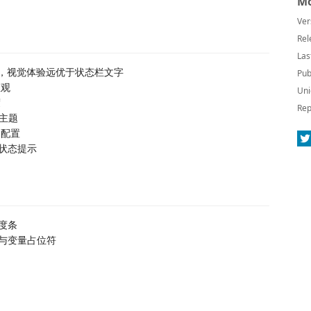
Mo
Ver
Rel
Las
界面，视觉体验远优于状态栏文字
Pub
直观
Uni
度
Rep
色主题
日配置
同状态提示
度条
与变量占位符