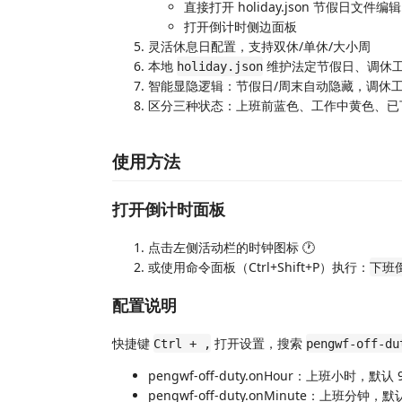
直接打开 holiday.json 节假日文件编辑
打开倒计时侧边面板
灵活休息日配置，支持双休/单休/大小周
本地
维护法定节假日、调休
holiday.json
智能显隐逻辑：节假日/周末自动隐藏，调休
区分三种状态：上班前蓝色、工作中黄色、已
使用方法
打开倒计时面板
点击左侧活动栏的时钟图标 🕐
或使用命令面板（Ctrl+Shift+P）执行：
下班
配置说明
快捷键
打开设置，搜索
Ctrl + ,
pengwf-off-du
pengwf-off-duty.onHour：上班小时，默认 
pengwf-off-duty.onMinute：上班分钟，默