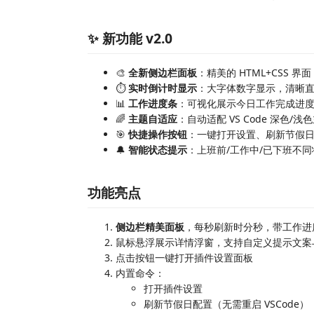
✨ 新功能 v2.0
🎨
全新侧边栏面板
：精美的 HTML+CSS 
⏱️
实时倒计时显示
：大字体数字显示，清晰
📊
工作进度条
：可视化展示今日工作完成进
🌈
主题自适应
：自动适配 VS Code 深色/浅
🎯
快捷操作按钮
：一键打开设置、刷新节假
🔔
智能状态提示
：上班前/工作中/已下班不
功能亮点
侧边栏精美面板
，每秒刷新时分秒，带工作进
鼠标悬浮展示详情浮窗，支持自定义提示文案
点击按钮一键打开插件设置面板
内置命令：
打开插件设置
刷新节假日配置（无需重启 VSCode）