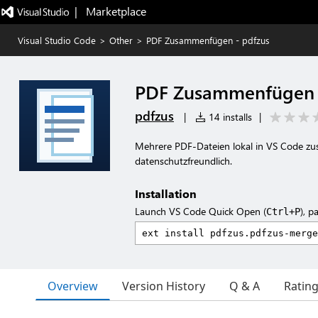
|   Marketplace
Visual Studio Code
>
Other
>
PDF Zusammenfügen - pdfzus
PDF Zusammenfügen 
pdfzus
|
14 installs
|
Mehrere PDF-Dateien lokal in VS Code z
datenschutzfreundlich.
Installation
Launch VS Code Quick Open (
), p
Ctrl+P
Overview
Version History
Q & A
Ratin