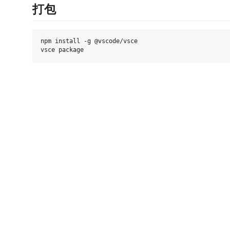
打包
npm install -g @vscode/vsce
