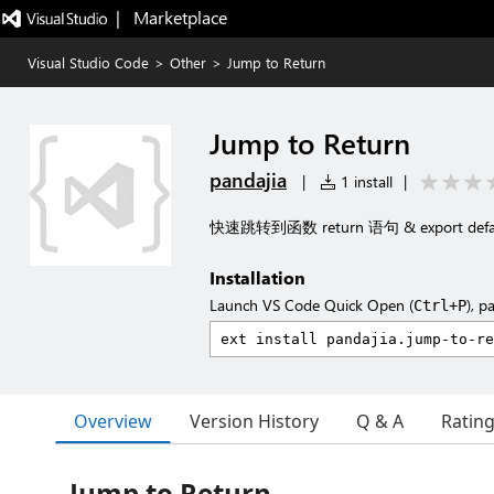
|   Marketplace
Visual Studio Code
>
Other
>
Jump to Return
Jump to Return
pandajia
|
1 install
|
快速跳转到函数 return 语句 & export defa
Installation
Launch VS Code Quick Open (
), p
Ctrl+P
Overview
Version History
Q & A
Ratin
Jump to Return