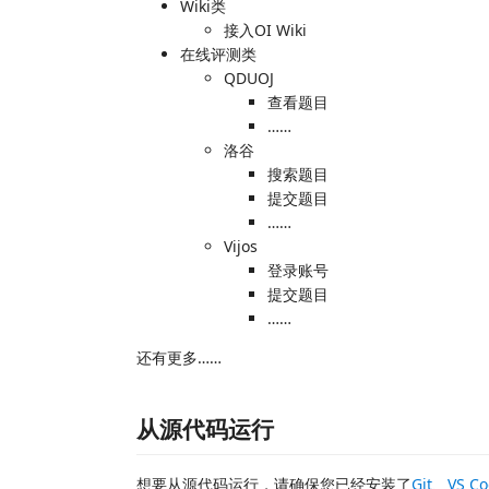
Wiki类
接入OI Wiki
在线评测类
QDUOJ
查看题目
……
洛谷
搜索题目
提交题目
……
Vijos
登录账号
提交题目
……
还有更多……
从源代码运行
想要从源代码运行，请确保您已经安装了
Git
、
VS C