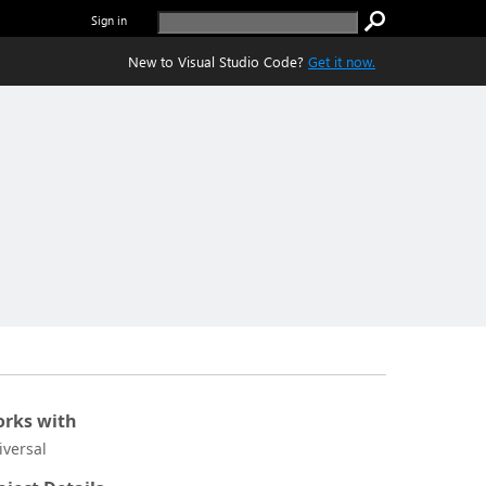
Sign in
New to Visual Studio Code?
Get it now.
rks with
iversal