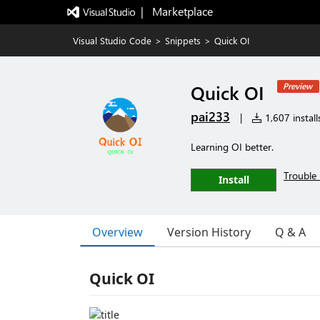
|   Marketplace
Visual Studio Code
>
Snippets
>
Quick OI
Quick OI
Preview
pai233
|
1,607 install
Learning OI better.
Trouble 
Install
Overview
Version History
Q & A
Quick OI