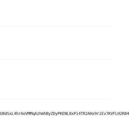
U8dSxL4hrAoVMMqAzhmhByZDyPKENL8xPi4TR2AHx9riEv7KVFLH2R84