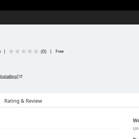
(
0
)
s
|
|
Free
Installing?
Rating & Review
Wo
Un