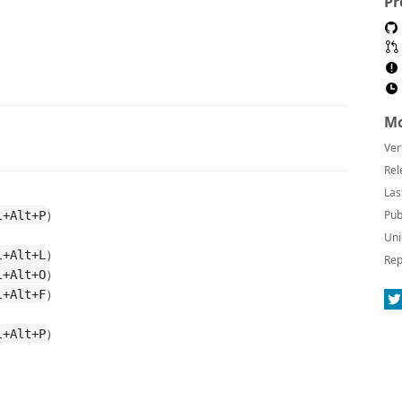
Pr
Mo
Ver
Rel
Las
）
Pub
l+Alt+P
Uni
）
l+Alt+L
Rep
）
l+Alt+O
）
l+Alt+F
）
l+Alt+P