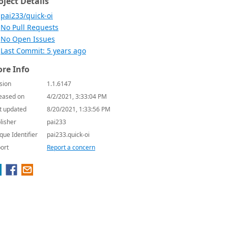
oject Details
pai233/quick-oi
No Pull Requests
No Open Issues
Last Commit: 5 years ago
re Info
sion
1.1.6147
eased on
4/2/2021, 3:33:04 PM
t updated
8/20/2021, 1:33:56 PM
lisher
pai233
que Identifier
pai233.quick-oi
ort
Report a concern