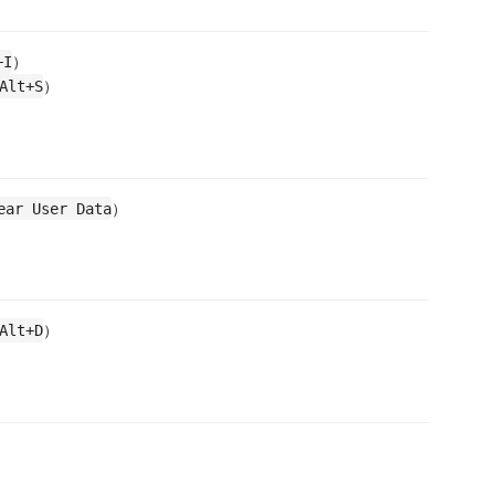
）
+I
）
Alt+S
）
ear User Data
）
Alt+D