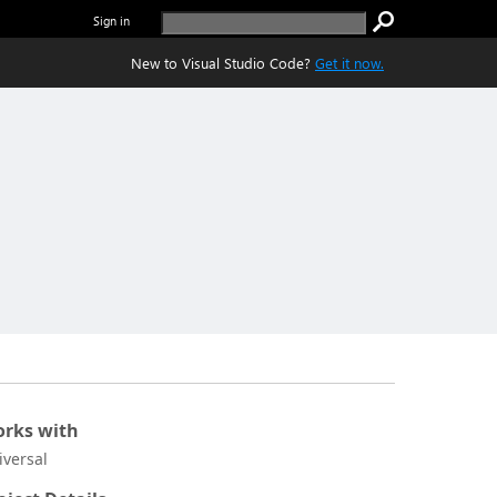
Sign in
New to Visual Studio Code?
Get it now.
rks with
iversal