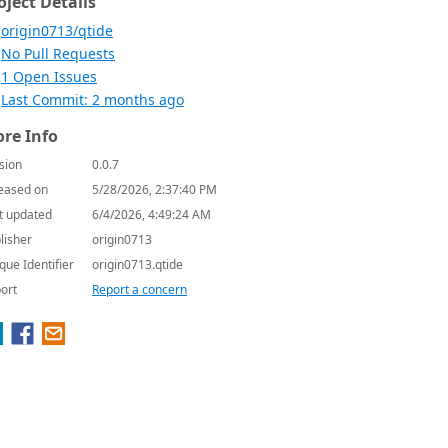
oject Details
origin0713/qtide
No Pull Requests
1 Open Issues
Last Commit: 2 months ago
re Info
sion
0.0.7
eased on
5/28/2026, 2:37:40 PM
t updated
6/4/2026, 4:49:24 AM
lisher
origin0713
que Identifier
origin0713.qtide
ort
Report a concern