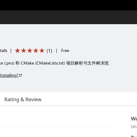
(
1
)
alls
|
|
Free
.pro) 和 CMake (CMakeLists.txt) 项目解析与文件树浏览
Installing?
Rating & Review
Wo
Un