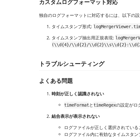
カスタムログフォーマット対応
独自のログフォーマットに対応するには、以下の設
タイムスタンプ形式:
logMergerViewer.ti
タイムスタンプ抽出用正規表現:
logMerger
(\\d{4}/\\d{2}/\\d{2}\\s\\d{2}:\\d{
トラブルシューティング
よくある問題
時刻が正しく認識されない
と
の設定がロ
timeFormat
timeRegex
結合表示が表示されない
ログファイルが正しく選択されている
ログファイル内に有効なタイムスタン