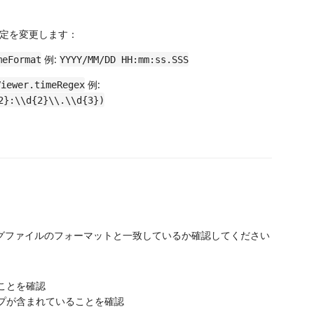
定を変更します：
例:
meFormat
YYYY/MM/DD HH:mm:ss.SSS
例:
Viewer.timeRegex
2}:\\d{2}\\.\\d{3})
グファイルのフォーマットと一致しているか確認してください
ことを確認
プが含まれていることを確認