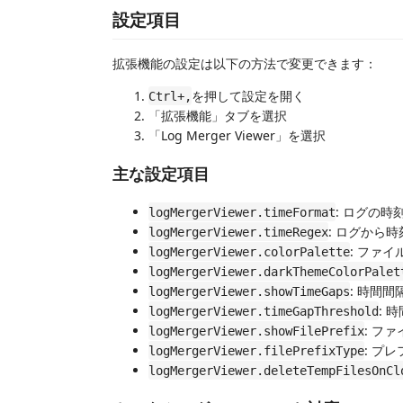
設定項目
拡張機能の設定は以下の方法で変更できます：
を押して設定を開く
Ctrl+,
「拡張機能」タブを選択
「Log Merger Viewer」を選択
主な設定項目
: ログの時
logMergerViewer.timeFormat
: ログから
logMergerViewer.timeRegex
: ファ
logMergerViewer.colorPalette
logMergerViewer.darkThemeColorPalet
: 時間間隔
logMergerViewer.showTimeGaps
: 
logMergerViewer.timeGapThreshold
: ファ
logMergerViewer.showFilePrefix
: プレ
logMergerViewer.filePrefixType
logMergerViewer.deleteTempFilesOnCl