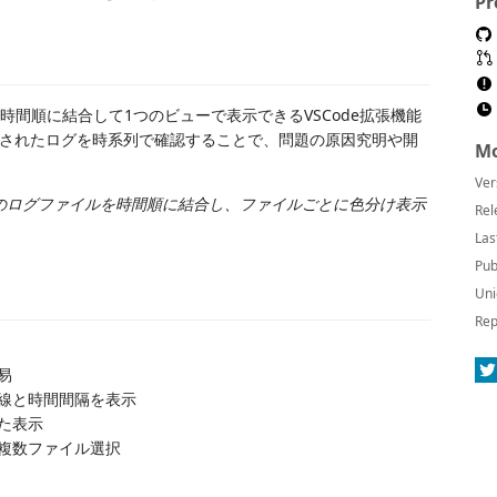
Pr
イルを時間順に結合して1つのビューで表示できるVSCode拡張機能
されたログを時系列で確認することで、問題の原因究明や開
Mo
Ver
のログファイルを時間順に結合し、ファイルごとに色分け表示
Rel
Las
Pub
Uni
Rep
易
線と時間間隔を表示
た表示
複数ファイル選択