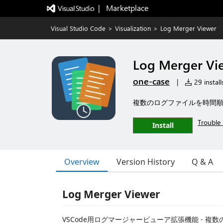
|   Marketplace
Visual Studio Code
>
Visualization
>
Log Merger Viewer
Log Merger Vi
one-case
|
29 install
複数のログファイルを時間順に
Trouble 
Install
Overview
Version History
Q & A
Log Merger Viewer
VSCode用ログマージャービューア拡張機能 - 