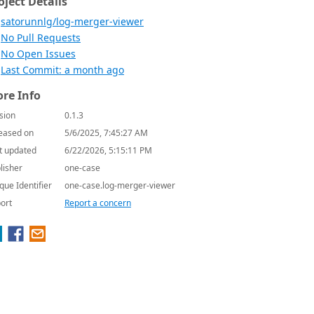
oject Details
satorunnlg/log-merger-viewer
No Pull Requests
No Open Issues
Last Commit: a month ago
re Info
sion
0.1.3
eased on
5/6/2025, 7:45:27 AM
t updated
6/22/2026, 5:15:11 PM
lisher
one-case
que Identifier
one-case.log-merger-viewer
ort
Report a concern