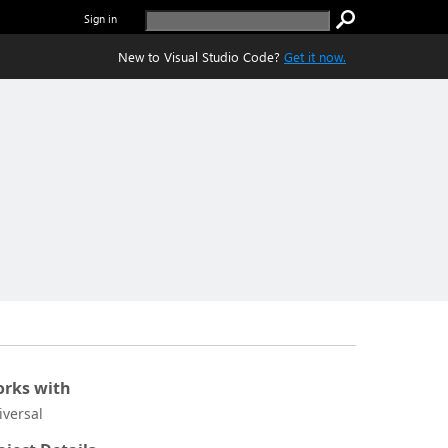
Sign in
New to Visual Studio Code?
Get it now.
rks with
iversal