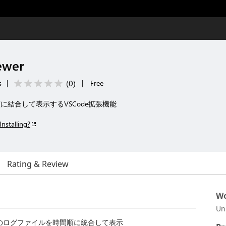
ewer
(
0
)
s
|
|
Free
結合して表示するVSCode拡張機能
Installing?
Rating & Review
Wo
Un
複数のログファイルを時間順に統合して表示