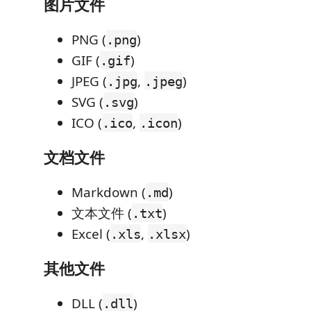
图片文件
PNG (
)
.png
GIF (
)
.gif
JPEG (
,
)
.jpg
.jpeg
SVG (
)
.svg
ICO (
,
)
.ico
.icon
文档文件
Markdown (
)
.md
文本文件 (
)
.txt
Excel (
,
)
.xls
.xlsx
其他文件
DLL (
)
.dll