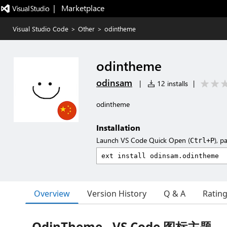
|   Marketplace
Visual Studio Code
>
Other
>
odintheme
odintheme
odinsam
|
12 installs
|
odintheme
Installation
Launch VS Code Quick Open (
), p
Ctrl+P
Overview
Version History
Q & A
Ratin
OdinTheme - VS Code 图标主题