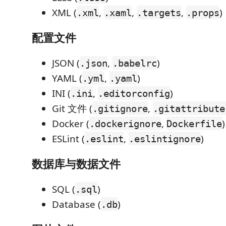
XML (
,
,
,
)
.xml
.xaml
.targets
.props
配置文件
JSON (
,
)
.json
.babelrc
YAML (
,
)
.yml
.yaml
INI (
,
)
.ini
.editorconfig
Git 文件 (
,
.gitignore
.gitattribute
Docker (
,
)
.dockerignore
Dockerfile
ESLint (
,
)
.eslint
.eslintignore
数据库与数据文件
SQL (
)
.sql
Database (
)
.db