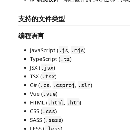
支持的文件类型
编程语言
JavaScript (
,
)
.js
.mjs
TypeScript (
)
.ts
JSX (
)
.jsx
TSX (
)
.tsx
C# (
,
,
)
.cs
.csproj
.sln
Vue (
)
.vue
HTML (
,
)
.html
.htm
CSS (
)
.css
SASS (
)
.sass
LESS (
)
.less