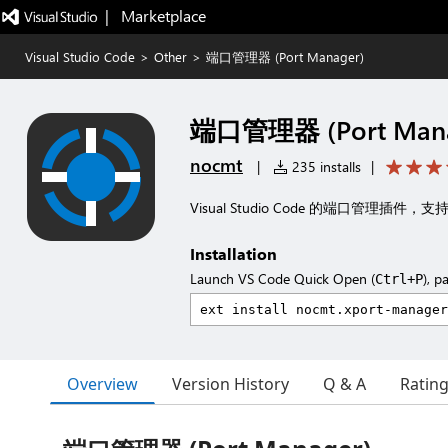
|   Marketplace
Visual Studio Code
>
Other
>
端口管理器 (Port Manager)
端口管理器 (Port Mana
nocmt
|
235 installs
|
Visual Studio Code 的端口管理
Installation
Launch VS Code Quick Open (
), p
Ctrl+P
Overview
Version History
Q & A
Ratin