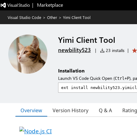
|   Marketplace
Visual Studio Code
>
Other
>
Yimi Client Tool
Yimi Client Tool
newbility523
|
23 installs
|
Installation
Launch VS Code Quick Open (
), p
Ctrl+P
Overview
Version History
Q & A
Ratin