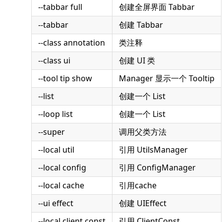
--tabbar full
创建全屏界面 Tabbar
--tabbar
创建 Tabbar
--class annotation
类注释
--class ui
创建 UI 类
--tool tip show
Manager 显示一个 Tooltip
--list
创建一个 List
--loop list
创建一个 List
--super
调用父类方法
--local util
引用 UtilsManager
--local config
引用 ConfigManager
--local cache
引用cache
--ui effect
创建 UIEffect
--local client const
引用 ClientConst