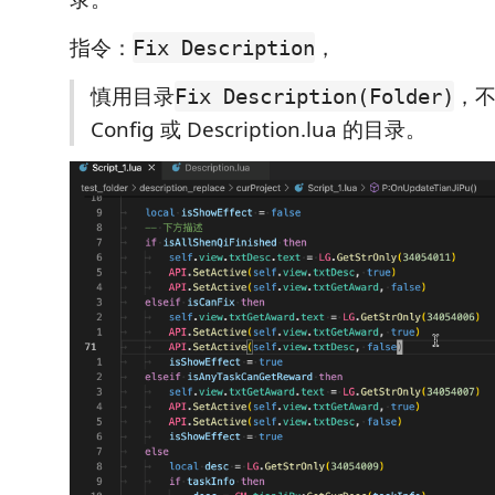
指令：
，
Fix Description
慎用目录
，
Fix Description(Folder)
Config 或 Description.lua 的目录。