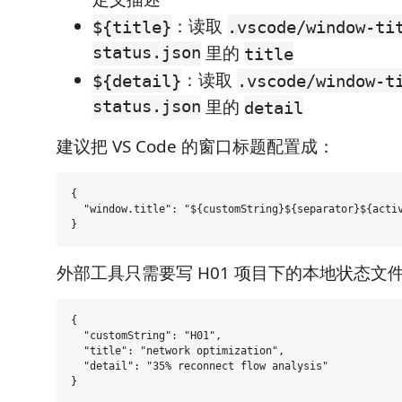
：读取
${title}
.vscode/window-ti
status.json
里的
title
：读取
${detail}
.vscode/window-t
status.json
里的
detail
建议把 VS Code 的窗口标题配置成：
{

  "window.title": "${customString}${separator}${activ
外部工具只需要写 H01 项目下的本地状态文
{

  "customString": "H01",

  "title": "network optimization",

  "detail": "35% reconnect flow analysis"
