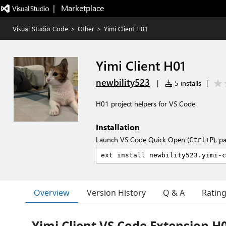
|   Marketplace
Visual Studio Code
>
Other
>
Yimi Client H01
Yimi Client H01
newbility523
|
5 installs
|
H01 project helpers for VS Code.
Installation
Launch VS Code Quick Open (
), p
Ctrl+P
Overview
Version History
Q & A
Ratin
Yimi Client VS Code Extension H