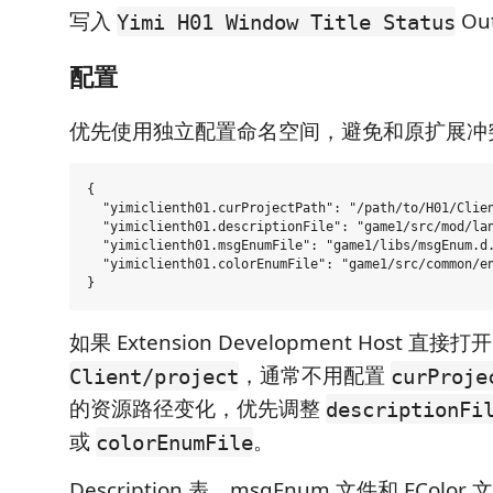
写入
Out
Yimi H01 Window Title Status
配置
优先使用独立配置命名空间，避免和原扩展冲
{

  "yimiclienth01.curProjectPath": "/path/to/H01/Clien
  "yimiclienth01.descriptionFile": "game1/src/mod/lan
  "yimiclienth01.msgEnumFile": "game1/libs/msgEnum.d.
  "yimiclienth01.colorEnumFile": "game1/src/common/en
如果 Extension Development Host 直接打
，通常不用配置
Client/project
curProje
的资源路径变化，优先调整
descriptionFi
或
。
colorEnumFile
Description 表、msgEnum 文件和 ECol