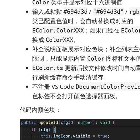
类型并显示对应十六进制值。
Color
输入或粘贴
/
/
#694d3d
"#694d3d"
rgb
类已配置色值时，会自动替换成对应的
；如果已经在
EColor.ColorXXX
EColo
换成
。
ColorXXX
补全说明面板展示对应色块；补全列表主行受 V
限制，只能显示内置
图标和文本
Color
更新后按文件修改时间自动
EColor.ts
行刷新缓存命令手动清缓存。
不注册 VS Code
DocumentColorProvi
色标签不会打开颜色选择器面板。
代码内颜色块：