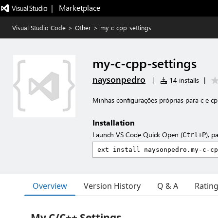
|   Marketplace
Visual Studio Code
>
Other
>
my-c-cpp-settings
my-c-cpp-settings
naysonpedro
|
14 installs
|
Minhas configurações próprias para c e c
Installation
Launch VS Code Quick Open (
), p
Ctrl+P
Overview
Version History
Q & A
Ratin
My C/C++ Settings