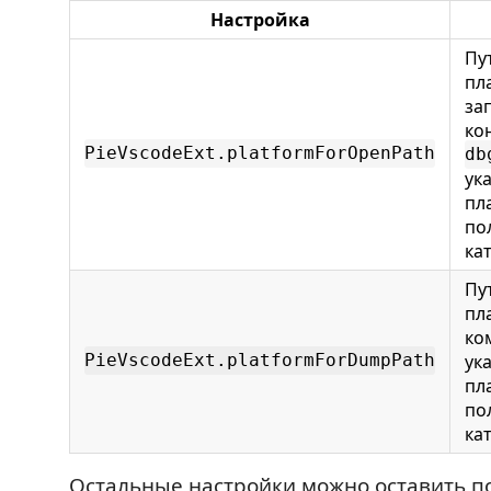
Настройка
Пу
пл
зап
ко
PieVscodeExt.platformForOpenPath
db
ук
пл
по
ка
Пу
пл
ко
ук
PieVscodeExt.platformForDumpPath
пл
по
ка
Остальные настройки можно оставить п