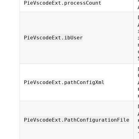
PieVscodeExt.processCount
PieVscodeExt.ibUser
PieVscodeExt.pathConfigXml
PieVscodeExt.PathConfigurationFile