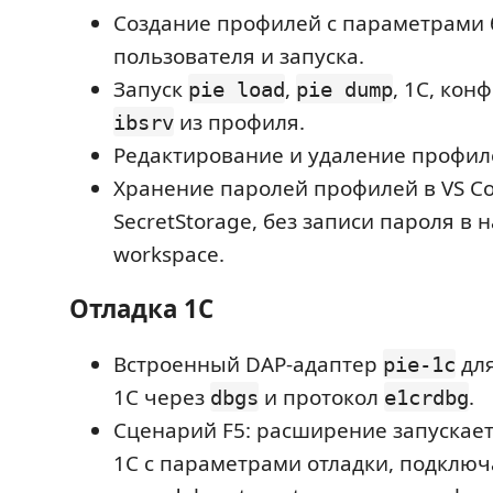
Создание профилей с параметрами 
пользователя и запуска.
Запуск
,
, 1С, кон
pie load
pie dump
из профиля.
ibsrv
Редактирование и удаление профиле
Хранение паролей профилей в VS C
SecretStorage, без записи пароля в 
workspace.
Отладка 1С
Встроенный DAP-адаптер
для
pie-1c
1С через
и протокол
.
dbgs
e1crdbg
Сценарий F5: расширение запускае
1С с параметрами отладки, подключа