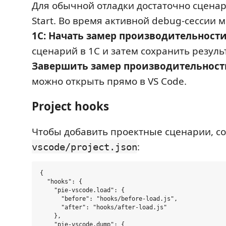
Для обычной отладки достаточно сценар
Start. Во время активной debug-сессии 
1C: Начать замер производительност
сценарий в 1С и затем сохранить резул
Завершить замер производительност
можно открыть прямо в VS Code.
Project hooks
Чтобы добавить проектные сценарии, с
:
vscode/project.json
{

  "hooks": {

    "pie-vscode.load": {

      "before": "hooks/before-load.js",

      "after": "hooks/after-load.js"

    },

    "pie-vscode.dump": {
