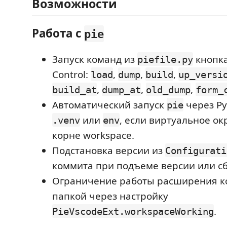
Возможности
Работа с
pie
Запуск команд из
кнопка
piefile.py
Control:
,
,
,
load
dump
build
up_versi
,
,
,
build_at
dump_at
old_dump
form_
Автоматический запуск
через Py
pie
или
, если виртуальное о
.venv
env
корне workspace.
Подстановка версии из
Configurati
коммита при подъеме версии или сб
Ограничение работы расширения к
папкой через настройку
.
PieVscodeExt.workspaceWorking