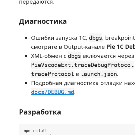
передаются.
Диагностика
Ошибки запуска 1С,
, breakpoin
dbgs
смотрите в Output-канале
Pie 1C De
XML-обмен с
включается через
dbgs
PieVscodeExt.traceDebugProtocol
в
.
traceProtocol
launch.json
Подробная диагностика отладки нах
.
docs/DEBUG.md
Разработка
npm install
