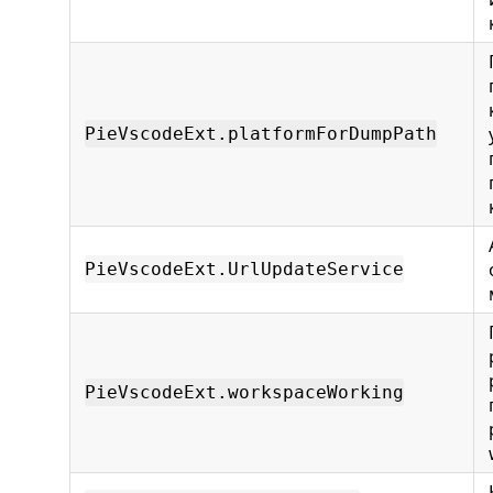
PieVscodeExt.platformForDumpPath
PieVscodeExt.UrlUpdateService
PieVscodeExt.workspaceWorking