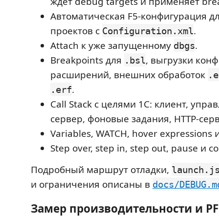
ждет debug targets и применяет brea
Автоматическая F5-конфигурация д
проектов с
.
Configuration.xml
Attach к уже запущенному
.
dbgs
Breakpoints для
, выгрузки кон
.bsl
расширений, внешних обработок
.e
.
.erf
Call Stack с целями 1С: клиент, упр
сервер, фоновые задания, HTTP-сер
Variables, WATCH, hover expressions 
Step over, step in, step out, pause и c
Подробный маршрут отладки,
launch.j
и ограничения описаны в
docs/DEBUG.m
Замер производительности и PF