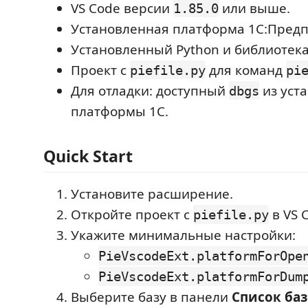
VS Code версии
или выше.
1.85.0
Установленная платформа 1С:Предп
Установленный Python и библиотек
Проект с
для команд
piefile.py
pi
Для отладки: доступный
из уст
dbgs
платформы 1С.
Quick Start
Установите расширение.
Откройте проект с
в VS 
piefile.py
Укажите минимальные настройки:
PieVscodeExt.platformForOpe
PieVscodeExt.platformForDum
Выберите базу в панели
Список баз