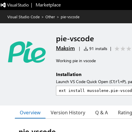
|   Marketplace
Visual Studio Code
>
Other
>
pie-vscode
pie-vscode
Maksim
|
91 installs
|
Working pie in vscode
Installation
Launch VS Code Quick Open (
), p
Ctrl+P
Overview
Version History
Q & A
Ratin
pie-vscode