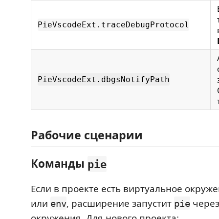
PieVscodeExt.traceDebugProtocol
PieVscodeExt.dbgsNotifyPath
Рабочие сценарии
Команды
pie
Если в проекте есть виртуальное окруж
или
, расширение запустит
через
env
pie
окружения. Для нового проекта: