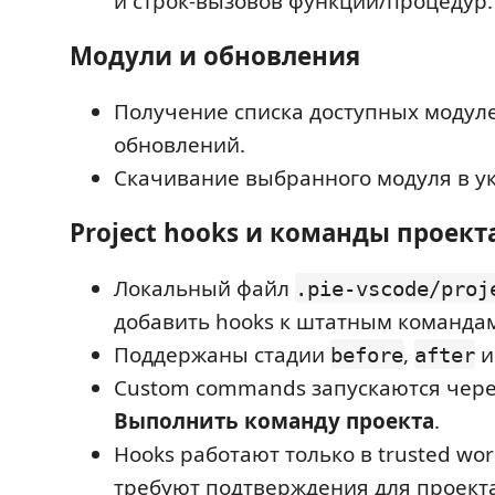
и строк-вызовов функций/процедур.
Модули и обновления
Получение списка доступных модуле
обновлений.
Скачивание выбранного модуля в у
Project hooks и команды проект
Локальный файл
.pie-vscode/proj
добавить hooks к штатным команда
Поддержаны стадии
,
before
after
Custom commands запускаются чер
Выполнить команду проекта
.
Hooks работают только в trusted wor
требуют подтверждения для проекта