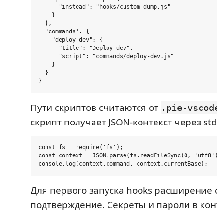
      "instead": "hooks/custom-dump.js"

    }

  },

  "commands": {

    "deploy-dev": {

      "title": "Deploy dev",

      "script": "commands/deploy-dev.js"

    }

  }

Пути скриптов считаются от
.pie-vscod
скрипт получает JSON-контекст через std
const fs = require('fs');

const context = JSON.parse(fs.readFileSync(0, 'utf8')
Для первого запуска hooks расширение 
подтверждение. Секреты и пароли в кон