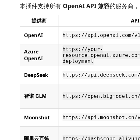
本插件支持所有
OpenAI API 兼容
的服务商，
提供商
API
OpenAI
https://api.openai.com/v
https://your-
Azure
resource.openai.azure.co
OpenAI
deployment
DeepSeek
https://api.deepseek.com
智谱 GLM
https://open.bigmodel.cn
Moonshot
https://api.moonshot.cn/
阿里云百炼
https://dashscope.aliyun