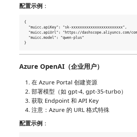
配置示例
：
{

  "muicc.apiKey": "sk-xxxxxxxxxxxxxxxxxxxxxxxx",

  "muicc.apiUrl": "https://dashscope.aliyuncs.com/com
  "muicc.model": "qwen-plus"

Azure OpenAI（企业用户）
在 Azure Portal 创建资源
部署模型（如 gpt-4, gpt-35-turbo）
获取 Endpoint 和 API Key
注意：Azure 的 URL 格式特殊
配置示例
：