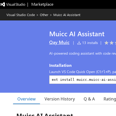
|   Marketplace
Visual Studio Code
>
Other
>
Muicc AI Assistant
Muicc AI Assistant
Qay Muic
|
13 installs
|
AI-powered coding assistant with code rev
Installation
Launch VS Code Quick Open (
), p
Ctrl+P
Overview
Version History
Q & A
Ratin
Muicc AI Assistant