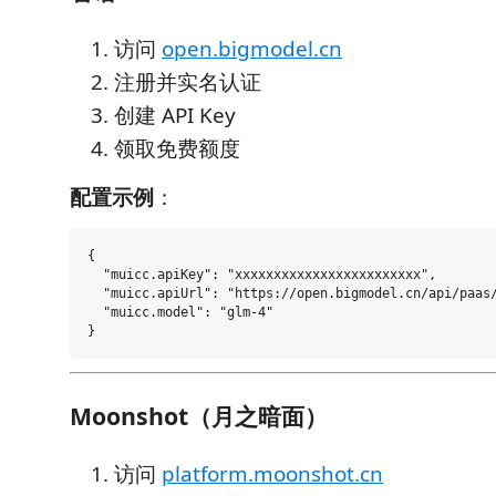
访问
open.bigmodel.cn
注册并实名认证
创建 API Key
领取免费额度
配置示例
：
{

  "muicc.apiKey": "xxxxxxxxxxxxxxxxxxxxxxxx",

  "muicc.apiUrl": "https://open.bigmodel.cn/api/paas/
  "muicc.model": "glm-4"

Moonshot（月之暗面）
访问
platform.moonshot.cn