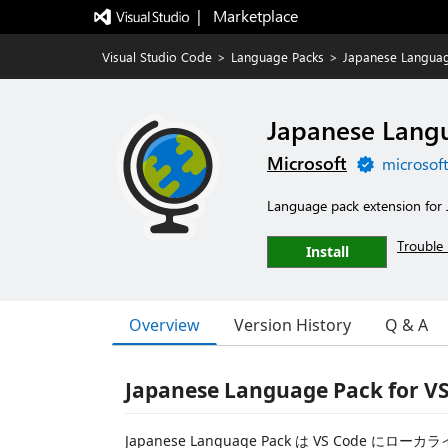
|   Marketplace
Visual Studio Code
>
Language Packs
>
Japanese Languag
Japanese Langu
Microsoft
microsof
Language pack extension for
Trouble 
Install
Overview
Version History
Q & A
Japanese Language Pack for V
Japanese Language Pack は VS Code に