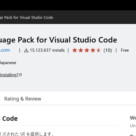
e Pack for Visual Studio Code
age Pack for Visual Studio Code
t.com
(
10
)
|
15,123,637 installs
|
|
Free
 Japanese
Installing?
Rating & Review
S Code
Wo
Un
ローカライズされた UI を提供します。