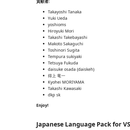
貢献者:
Takayoshi Tanaka
Yuki Ueda
yoshioms
Hiroyuki Mori
Takashi Takebayashi
Makoto Sakaguchi
Toshinori Sugita
Tempura sukiyaki
Tetsuya Fukuda
daisuke osada (daiskeh)
得上 竜一
Kyohei MORIYAMA
Takashi Kawasaki
dkp sk
Enjoy!
Japanese Language Pack for V