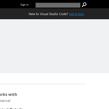
Sign in
New to Visual Studio Code?
Get it now.
rks with
iversal