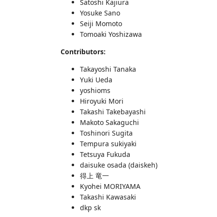
Satoshi Kajiura
Yosuke Sano
Seiji Momoto
Tomoaki Yoshizawa
Contributors:
Takayoshi Tanaka
Yuki Ueda
yoshioms
Hiroyuki Mori
Takashi Takebayashi
Makoto Sakaguchi
Toshinori Sugita
Tempura sukiyaki
Tetsuya Fukuda
daisuke osada (daiskeh)
得上 竜一
Kyohei MORIYAMA
Takashi Kawasaki
dkp sk