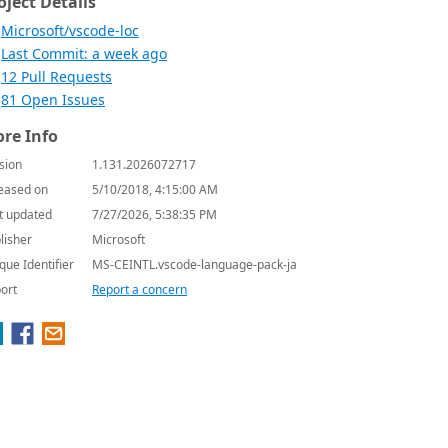
oject Details
Microsoft/vscode-loc
Last Commit: a week ago
12 Pull Requests
81 Open Issues
re Info
sion
1.131.2026072717
eased on
5/10/2018, 4:15:00 AM
t updated
7/27/2026, 5:38:35 PM
lisher
Microsoft
que Identifier
MS-CEINTL.vscode-language-pack-ja
ort
Report a concern