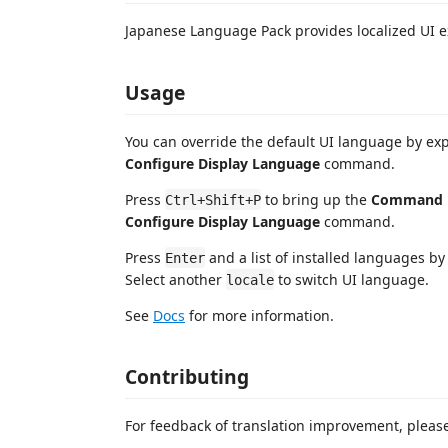
Japanese Language Pack provides localized UI e
Usage
You can override the default UI language by exp
Configure Display Language
command.
Press
to bring up the
Command P
Ctrl+Shift+P
Configure Display Language
command.
Press
and a list of installed languages by 
Enter
Select another
to switch UI language.
locale
See
Docs
for more information.
Contributing
For feedback of translation improvement, pleas