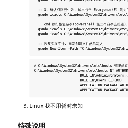
  :: 3. 确认权限已生效, 输出包含 Everyone:(F) 则为
  gsudo icacls C:\Windows\System32\drivers\etc\
  :: cmd 执行恢复命令(powershell 第二个命令会报
  gsudo icacls C:\Windows\System32\drivers\etc\
  gsudo icacls C:\Windows\System32\drivers\etc\
  :: 恢复实在不行, 重新创建文件然后写入

# C:\Windows\System32\drivers\etc\hosts 管理
C:\Windows\System32\drivers\etc\hosts NT AUTHOR
                       BUILTIN\Administrators:(
                       BUILTIN\Users:(I)(RX)

                       APPLICATION PACKAGE AUTH
Linux 我不用暂时未知
特殊说明