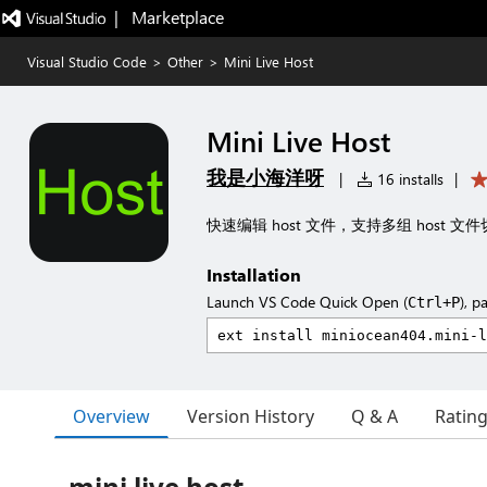
|   Marketplace
Visual Studio Code
>
Other
>
Mini Live Host
Mini Live Host
我是小海洋呀
|
16 installs
|
快速编辑 host 文件，支持多组 host 文
Installation
Launch VS Code Quick Open (
), p
Ctrl+P
Overview
Version History
Q & A
Ratin