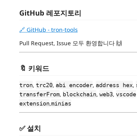
GitHub 레포지토리
🔗 GitHub - tron-tools
Pull Request, Issue 모두 환영합니다 🙌
🔖 키워드
,
,
,
,
tron
trc20
abi encoder
address hex
,
,
,
transferFrom
blockchain
web3
vscode
,
extension
minias
✅ 설치