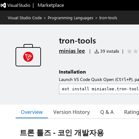
|   Marketplace
Visual Studio Code
>
Programming Languages
>
tron-tools
tron-tools
minias lee
|
39 installs
|
Installation
Launch VS Code Quick Open (
), p
Ctrl+P
Overview
Version History
Q & A
Ratin
트론 툴즈 - 코인 개발자용