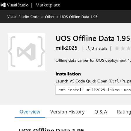
|   Marketplace
Visual Studio Code
>
Other
>
UOS Offline Data 1.95
UOS Offline Data 1.95
milk2025
|
3 installs
|
Offline data carrier for UOS deployment 1
Installation
Launch VS Code Quick Open (
), p
Ctrl+P
Overview
Version History
Q & A
Ratin
UOS Offline Data 1.95